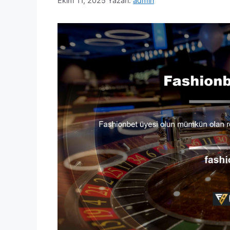
Ekim 11, 2025
Yazarı:
admin