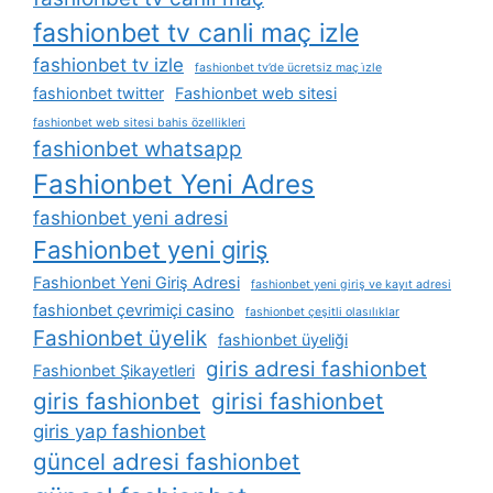
fashionbet tv canli maç izle
fashionbet tv izle
fashionbet tv’de ücretsiz maç i̇zle
fashionbet twitter
Fashionbet web sitesi
fashionbet web sitesi bahis özellikleri
fashionbet whatsapp
Fashionbet Yeni Adres
fashionbet yeni adresi
Fashionbet yeni giriş
Fashionbet Yeni Giriş Adresi
fashionbet yeni giriş ve kayıt adresi
fashionbet çevrimiçi casino
fashionbet çeşitli olasılıklar
Fashionbet üyelik
fashionbet üyeliği
giris adresi fashionbet
Fashionbet Şikayetleri
giris fashionbet
girisi fashionbet
giris yap fashionbet
güncel adresi fashionbet