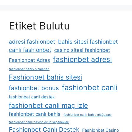
Etiket Bulutu
adresi fashionbet
bahis sitesi fashionbet
canli fashionbet
casino sitesi fashionbet
fashionbet adresi
Fashionbet Adres
fashionbet bahis hizmetleri
Fashionbet bahis sitesi
fashionbet canli
fashionbet bonus
fashionbet canli destek
fashionbet canli maç izle
fashionbet canlı bahis
fashionbet canlı bahis mağazası
fashionbet canlı casino oyun seçenekleri
Fashionbet Canlı Destek
Fashionbet Casino