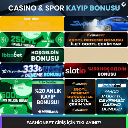
×
FASHİONBET GİRİŞ İÇİN TIKLAYINIZ!