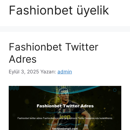
Fashionbet üyelik
Fashionbet Twitter
Adres
Eylül 3, 2025
Yazarı:
admin