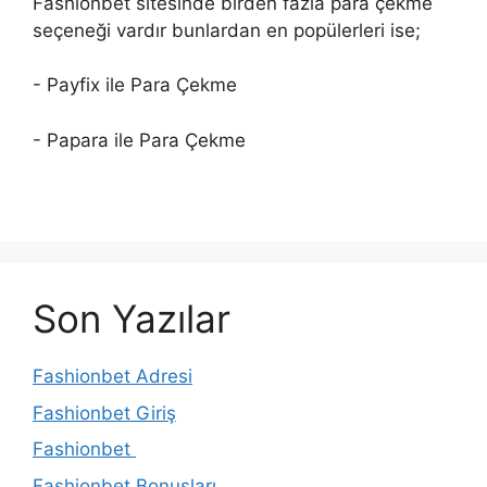
Fashionbet sitesinde birden fazla para çekme
seçeneği vardır bunlardan en popülerleri ise;
- Payfix ile Para Çekme
- Papara ile Para Çekme
Son Yazılar
Fashionbet Adresi
Fashionbet Giriş
Fashionbet
Fashionbet Bonusları