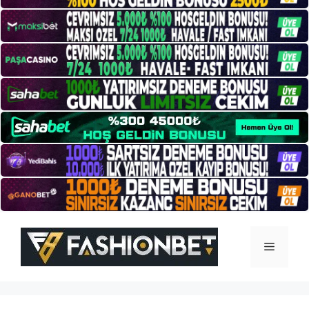
İçeriğe
atla
Menü