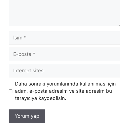
İsim
E-
posta
İnternet
sitesi
Daha sonraki yorumlarımda kullanılması için
adım, e-posta adresim ve site adresim bu
tarayıcıya kaydedilsin.