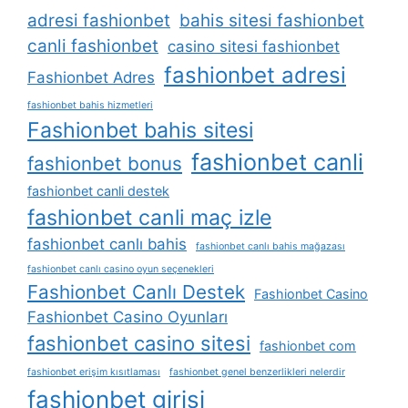
adresi fashionbet
bahis sitesi fashionbet
canli fashionbet
casino sitesi fashionbet
fashionbet adresi
Fashionbet Adres
fashionbet bahis hizmetleri
Fashionbet bahis sitesi
fashionbet canli
fashionbet bonus
fashionbet canli destek
fashionbet canli maç izle
fashionbet canlı bahis
fashionbet canlı bahis mağazası
fashionbet canlı casino oyun seçenekleri
Fashionbet Canlı Destek
Fashionbet Casino
Fashionbet Casino Oyunları
fashionbet casino sitesi
fashionbet com
fashionbet erişim kısıtlaması
fashionbet genel benzerlikleri nelerdir
fashionbet girisi