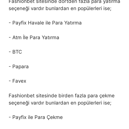
Fashionbet sitesinde dörtden fazla para yatırma
seçeneği vardır bunlardan en popülerleri ise;
- Payfix Havale ile Para Yatırma
- Atm İle Para Yatırma
- BTC
- Papara
- Favex
Fashionbet sitesinde birden fazla para çekme
seçeneği vardır bunlardan en popülerleri ise;
- Payfix ile Para Çekme