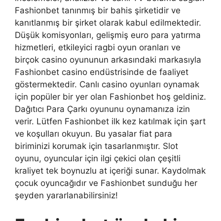
Fashionbet tanınmış bir bahis şirketidir ve
kanıtlanmış bir şirket olarak kabul edilmektedir.
Düşük komisyonları, gelişmiş euro para yatırma
hizmetleri, etkileyici ragbi oyun oranları ve
birçok casino oyununun arkasındaki markasıyla
Fashionbet casino endüstrisinde de faaliyet
göstermektedir. Canlı casino oyunları oynamak
için popüler bir yer olan Fashionbet hoş geldiniz.
Dağıtıcı Para Çarkı oyununu oynamanıza izin
verir. Lütfen Fashionbet ilk kez katılmak için şart
ve koşulları okuyun. Bu yasalar fiat para
biriminizi korumak için tasarlanmıştır. Slot
oyunu, oyuncular için ilgi çekici olan çeşitli
kraliyet tek boynuzlu at içeriği sunar. Kaydolmak
çocuk oyuncağıdır ve Fashionbet sunduğu her
şeyden yararlanabilirsiniz!