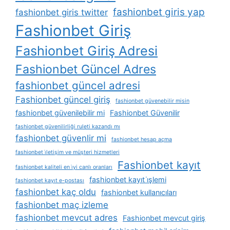
fashionbet giris yap
fashionbet giris twitter
Fashionbet Giriş
Fashionbet Giriş Adresi
Fashionbet Güncel Adres
fashionbet güncel adresi
Fashionbet güncel giriş
fashionbet güvenebilir misin
fashionbet güvenilebilir mi
Fashionbet Güvenilir
fashionbet güvenilirliği ruleti kazandı mı
fashionbet güvenlir mi
fashionbet hesap açma
fashionbet i̇letişim ve müşteri hizmetleri
Fashionbet kayıt
fashionbet kaliteli en i̇yi canlı oranları
fashionbet kayıt i̇şlemi
fashionbet kayıt e-postası
fashionbet kaç oldu
fashionbet kullanıcıları
fashionbet maç izleme
fashionbet mevcut adres
Fashionbet mevcut giriş