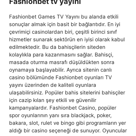
Fashionbet tv yayını
Fashionbet Games TV Yayını bu alanda etkili
sonuçlar almak için basit bir bağlantıdır. En iyi
çevrimiçi casinolardan biri, çeşitli birinci sınıf
hizmetler sunarak sektörün en iyisi olarak kabul
edilmektedir. Bu da bahisçilerin siteden
kolaylıkla para kazanmasını sağlar. Bahisçi,
masada oturma masrafı düşüldükten sonra
oynamaya başlayabilir. Ayrıca sitenin canlı
casino bölümünde Fashionbet oyunları TV
yayını üzerinden de kaliteli oyunlara
ulaşabilirsiniz. Popüler bahis sitelerini bahisçiler
için cazip kılan şey etkili ve güvenilir
kampanyalardır. Fashionbet Casino, popüler
spor oyunlarının yanı sıra blackjack, poker,
bakara, slot, rulet ve bingo gibi programların yer
aldığı bir casino seçeneği de sunuyor. Oyuncular