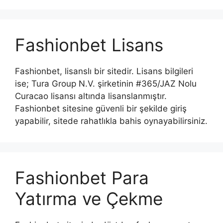
Fashionbet Lisans
Fashionbet, lisanslı bir sitedir. Lisans bilgileri
ise; Tura Group N.V. şirketinin #365/JAZ Nolu
Curacao lisansı altında lisanslanmıştır.
Fashionbet sitesine güvenli bir şekilde giriş
yapabilir, sitede rahatlıkla bahis oynayabilirsiniz.
Fashionbet Para
Yatırma ve Çekme