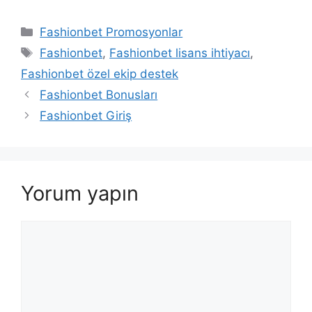
Kategoriler
Fashionbet Promosyonlar
Etiketler
Fashionbet
,
Fashionbet lisans ihtiyacı
,
Fashionbet özel ekip destek
Fashionbet Bonusları
Fashionbet Giriş
Yorum yapın
Yorum