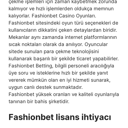
çekme işlemleri için zaman kaybetmek zorunda
kalmıyor ve hızlı işlemlerden oldukça memnun
kalıyorlar. Fashionbet Casino Oyunları.
Fashionbet sitesindeki oyun türü seçenekleri de
kullanıcıların dikkatini çeken detaylardan biridir.
Mekanlar aynı zamanda internet platformlarının
sıcak noktaları olarak da anılıyor. Oyuncular
sitede sunulan para çekme teknolojisini
kullanarak başarılı bir şekilde ticaret yapabilirler.
Fashionbet Betting, bilgili personeli aracılığıyla
üye soru ve isteklerine hızlı bir şekilde yanıt
vererek mümkün olan en iyi hizmeti sunarak,
uygun canlı destek sunmaktadır.
Fashionbet yüksek oranları ve kaliteli oyunlarıyla
tanınan bir bahis şirketidir.
Fashionbet lisans ihtiyacı