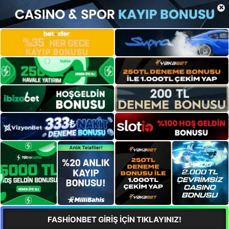
×
FASHİONBET GİRİŞ İÇİN TIKLAYINIZ!