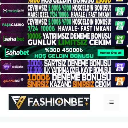
İçeriğe
atla
Menü