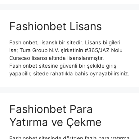
Fashionbet Lisans
Fashionbet, lisanslı bir sitedir. Lisans bilgileri
ise; Tura Group N.V. şirketinin #365/JAZ Nolu
Curacao lisansı altında lisanslanmıştır.
Fashionbet sitesine güvenli bir şekilde giriş
yapabilir, sitede rahatlıkla bahis oynayabilirsiniz.
Fashionbet Para
Yatırma ve Çekme
Fashionbet sitesinde dörtden fazla para yatırma