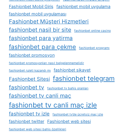
Fashionbet Mobil Giriş
fashionbet mobil uygulama
fashionbet mobil uygulaması
Fashionbet Müşteri Hizmetleri
fashionbet nasil bir site
fashionbet online casino
fashionbet para yatirma
fashionbet para çekme
fashionbet programı
fashionbet promosyon
fashionbet promosyonları nasıl belgelenmemelidir
fashionbet sikayet
fashionbet ruleti kazandı mı
fashionbet telegram
Fashionbet Sitesi
fashionbet tv
fashionbet tv bahis oranları
fashionbet tv canli maç
fashionbet tv canli maç izle
fashionbet tv izle
fashionbet tv’de ücretsiz maç i̇zle
fashionbet twitter
Fashionbet web sitesi
fashionbet web sitesi bahis özellikleri