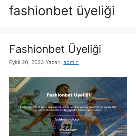
fashionbet üyeliği
Fashionbet Üyeliği
Eylül 20, 2023
Yazarı:
admin