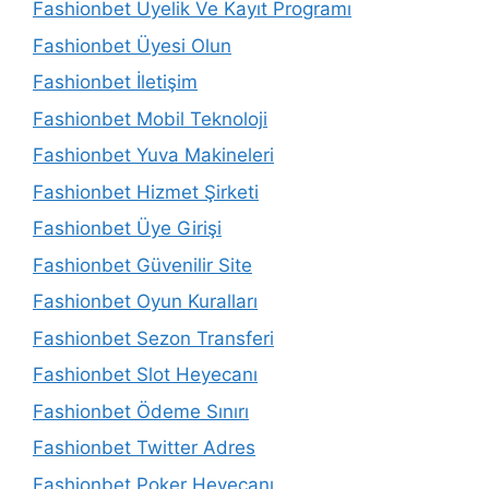
Fashionbet Üyelik Ve Kayıt Programı
Fashionbet Üyesi Olun
Fashionbet İletişim
Fashionbet Mobil Teknoloji
Fashionbet Yuva Makineleri
Fashionbet Hizmet Şirketi
Fashionbet Üye Girişi
Fashionbet Güvenilir Site
Fashionbet Oyun Kuralları
Fashionbet Sezon Transferi
Fashionbet Slot Heyecanı
Fashionbet Ödeme Sınırı
Fashionbet Twitter Adres
Fashionbet Poker Heyecanı