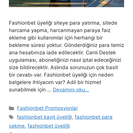
Fashionbet üyeliği siteye para yatırma, sitede
harcama yapma, harcanmayan paraya faiz
ekleme gibi kullanımlar için herhangi bir
bekleme süresi yoktur. Gönderdiğiniz para temiz
ana hesabınıza iade edilecektir. Canlı Destek
uygulaması, aboneliğinizi nasıl iptal edeceğinizi
size bildirecektir. Aslında sorunuzun çok basit
bir cevabı var. Fashionbet üyeliği için neden
belgelere ihtiyacım var? Adil bir hizmet
sunabilmek için …
Devamını oku…
Kategoriler
Fashionbet Promosyonlar
Etiketler
fashionbet kayıt üyeliği
,
fashionbet para
çekme
,
fashionbet üyeliği