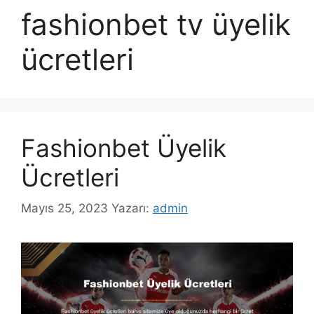
fashionbet tv üyelik
ücretleri
Fashionbet Üyelik
Ücretleri
Mayıs 25, 2023
Yazarı:
admin