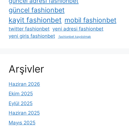
güncel adresi fashionbet
güncel fashionbet
kayit fashionbet
mobil fashionbet
twitter fashionbet
yeni adresi fashionbet
yeni giris fashionbet
fashionbet kaydolmak
Arşivler
Haziran 2026
Ekim 2025
Eylül 2025
Haziran 2025
Mayıs 2025