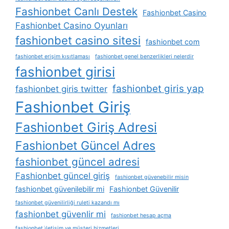
Fashionbet Canlı Destek
Fashionbet Casino
Fashionbet Casino Oyunları
fashionbet casino sitesi
fashionbet com
fashionbet erişim kısıtlaması
fashionbet genel benzerlikleri nelerdir
fashionbet girisi
fashionbet giris yap
fashionbet giris twitter
Fashionbet Giriş
Fashionbet Giriş Adresi
Fashionbet Güncel Adres
fashionbet güncel adresi
Fashionbet güncel giriş
fashionbet güvenebilir misin
fashionbet güvenilebilir mi
Fashionbet Güvenilir
fashionbet güvenilirliği ruleti kazandı mı
fashionbet güvenlir mi
fashionbet hesap açma
fashionbet i̇letişim ve müşteri hizmetleri