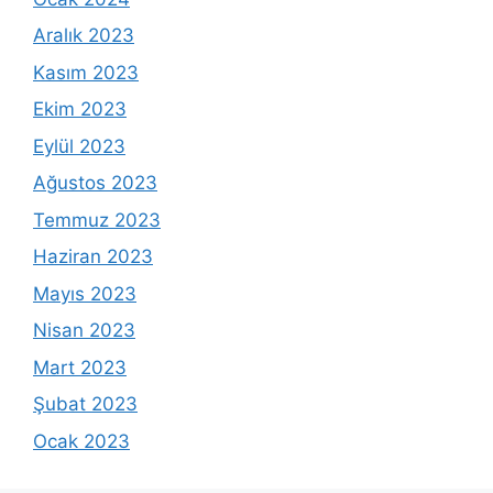
Aralık 2023
Kasım 2023
Ekim 2023
Eylül 2023
Ağustos 2023
Temmuz 2023
Haziran 2023
Mayıs 2023
Nisan 2023
Mart 2023
Şubat 2023
Ocak 2023