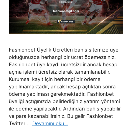
Fashionbet Üyelik Ücretleri bahis sitemize üye
olduğunuzda herhangi bir ücret ödemezsiniz.
Fashionbet üye kaydı ücretsizdir ancak hesap
açma işlemi ücretsiz olarak tamamlanabilir.
Kurumsal kayıt için herhangi bir ödeme
yapılmamaktadır, ancak hesap açtıktan sonra
ödeme yapılması gerekmektedir. Fashionbet
üyeliği açtığınızda belirlediğiniz yatırım yöntemi
ile ödeme yapılacaktır. Ardından bahis yapabilir
ve para kazanabilirsiniz. Bu gelir Fashionbet
Twitter …
Devamını oku…