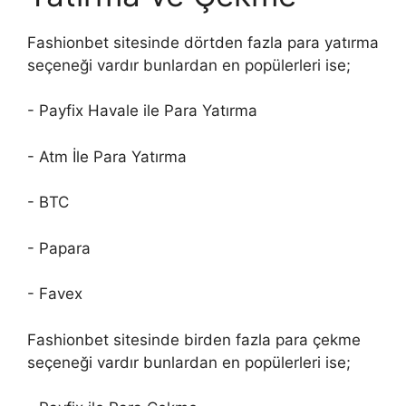
Fashionbet sitesinde dörtden fazla para yatırma
seçeneği vardır bunlardan en popülerleri ise;
- Payfix Havale ile Para Yatırma
- Atm İle Para Yatırma
- BTC
- Papara
- Favex
Fashionbet sitesinde birden fazla para çekme
seçeneği vardır bunlardan en popülerleri ise;