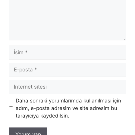
İsim
E-
posta
İnternet
sitesi
Daha sonraki yorumlarımda kullanılması için
adım, e-posta adresim ve site adresim bu
tarayıcıya kaydedilsin.