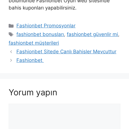
bölümünde Fashionbet Oyun web sitesinde
bahis kuponları yapabilirsiniz.
Kategoriler
Fashionbet Promosyonlar
Etiketler
fashionbet bonusları
,
fashionbet güvenlir mi
,
fashionbet müşterileri
Fashionbet Sitede Canlı Bahisler Mevcuttur
Fashionbet
Yorum yapın
Yorum