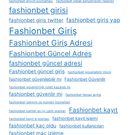
fashionbet erişim kısıtlaması
fashionbet genel benzerlikleri nelerdir
fashionbet girisi
fashionbet giris yap
fashionbet giris twitter
Fashionbet Giriş
Fashionbet Giriş Adresi
Fashionbet Güncel Adres
fashionbet güncel adresi
Fashionbet güncel giriş
fashionbet güvenebilir misin
fashionbet güvenilebilir mi
Fashionbet Güvenilir
fashionbet güvenilirliği ruleti kazandı mı
fashionbet güvenlir mi
fashionbet hesap açma
fashionbet i̇letişim ve müşteri hizmetleri
Fashionbet kayıt
fashionbet kaliteli en i̇yi canlı oranları
fashionbet kayıt i̇şlemi
fashionbet kayıt e-postası
fashionbet kaç oldu
fashionbet kullanıcıları
fashionbet maç izleme