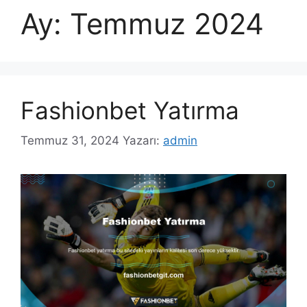
Ay:
Temmuz 2024
Fashionbet Yatırma
Temmuz 31, 2024
Yazarı:
admin