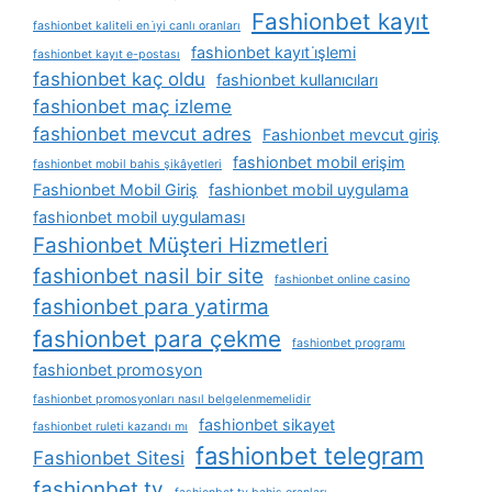
Fashionbet kayıt
fashionbet kaliteli en i̇yi canlı oranları
fashionbet kayıt i̇şlemi
fashionbet kayıt e-postası
fashionbet kaç oldu
fashionbet kullanıcıları
fashionbet maç izleme
fashionbet mevcut adres
Fashionbet mevcut giriş
fashionbet mobil erişim
fashionbet mobil bahis şikâyetleri
Fashionbet Mobil Giriş
fashionbet mobil uygulama
fashionbet mobil uygulaması
Fashionbet Müşteri Hizmetleri
fashionbet nasil bir site
fashionbet online casino
fashionbet para yatirma
fashionbet para çekme
fashionbet programı
fashionbet promosyon
fashionbet promosyonları nasıl belgelenmemelidir
fashionbet sikayet
fashionbet ruleti kazandı mı
fashionbet telegram
Fashionbet Sitesi
fashionbet tv