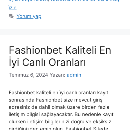
i̇zle
Yorum yap
Fashionbet Kaliteli En
İyi Canlı Oranları
Temmuz 6, 2024
Yazarı:
admin
Fashionbet kaliteli en i̇yi canlı oranları kayıt
sonrasında Fashionbet size mevcut giriş
adresiniz de dahil olmak üzere birden fazla
iletişim bilgisi sağlayacaktır. Bu nedenle kayıt
olurken iletişim bilgilerinizi doğru ve eksiksiz
girdiğinizden emin olun. Fashionbet Sitede