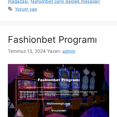
mağazası
,
fashionbet canlı destek mesajları
Yorum yap
Fashionbet Programı
Temmuz 13, 2024
Yazarı:
admin