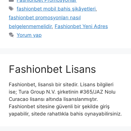
Etiketler
fashionbet mobil bahis şikâyetleri
,
fashionbet promosyonları nasıl
belgelenmemelidir
,
Fashionbet Yeni Adres
Yorum yap
Fashionbet Lisans
Fashionbet, lisanslı bir sitedir. Lisans bilgileri
ise; Tura Group N.V. şirketinin #365/JAZ Nolu
Curacao lisansı altında lisanslanmıştır.
Fashionbet sitesine güvenli bir şekilde giriş
yapabilir, sitede rahatlıkla bahis oynayabilirsiniz.