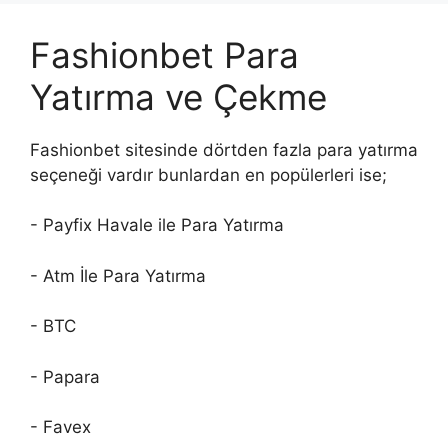
Fashionbet Para
Yatırma ve Çekme
Fashionbet sitesinde dörtden fazla para yatırma
seçeneği vardır bunlardan en popülerleri ise;
- Payfix Havale ile Para Yatırma
- Atm İle Para Yatırma
- BTC
- Papara
- Favex