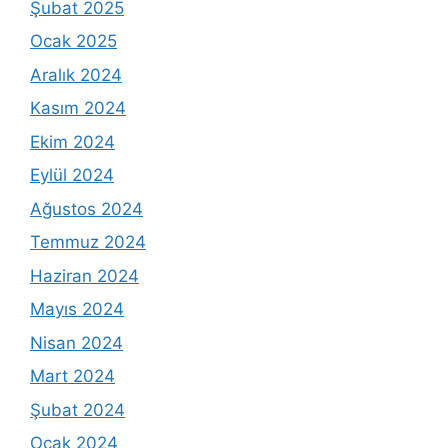
Şubat 2025
Ocak 2025
Aralık 2024
Kasım 2024
Ekim 2024
Eylül 2024
Ağustos 2024
Temmuz 2024
Haziran 2024
Mayıs 2024
Nisan 2024
Mart 2024
Şubat 2024
Ocak 2024