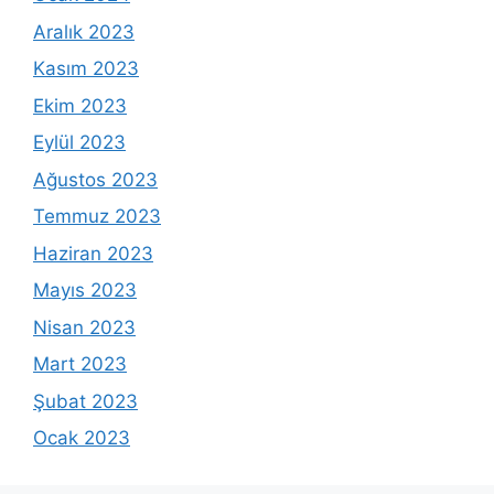
Aralık 2023
Kasım 2023
Ekim 2023
Eylül 2023
Ağustos 2023
Temmuz 2023
Haziran 2023
Mayıs 2023
Nisan 2023
Mart 2023
Şubat 2023
Ocak 2023