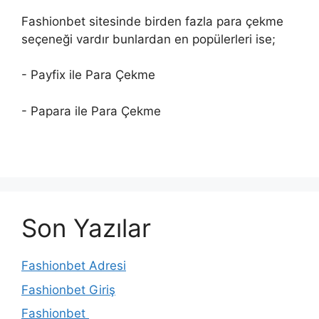
Fashionbet sitesinde birden fazla para çekme
seçeneği vardır bunlardan en popülerleri ise;
- Payfix ile Para Çekme
- Papara ile Para Çekme
Son Yazılar
Fashionbet Adresi
Fashionbet Giriş
Fashionbet