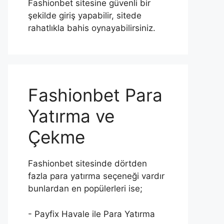
Fashionbet sitesine güvenli bir
şekilde giriş yapabilir, sitede
rahatlıkla bahis oynayabilirsiniz.
Fashionbet Para
Yatırma ve
Çekme
Fashionbet sitesinde dörtden
fazla para yatırma seçeneği vardır
bunlardan en popülerleri ise;
- Payfix Havale ile Para Yatırma