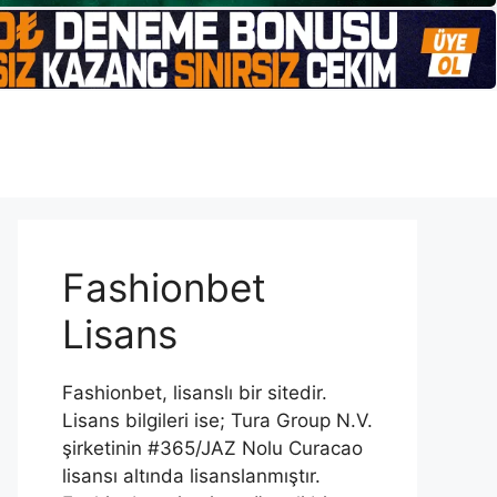
Fashionbet
Lisans
Fashionbet, lisanslı bir sitedir.
Lisans bilgileri ise; Tura Group N.V.
şirketinin #365/JAZ Nolu Curacao
lisansı altında lisanslanmıştır.