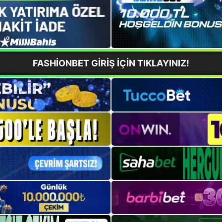
FASHİONBET GİRİŞ İÇİN TIKLAYINIZ!