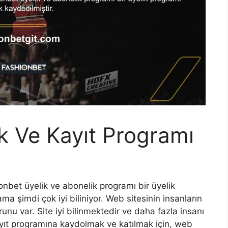
k Ve Kayıt Programı
nbet üyelik ve abonelik programı bir üyelik
ma şimdi çok iyi biliniyor. Web sitesinin insanların
orunu var. Site iyi bilinmektedir ve daha fazla insanı
ayıt programına kaydolmak ve katılmak için, web