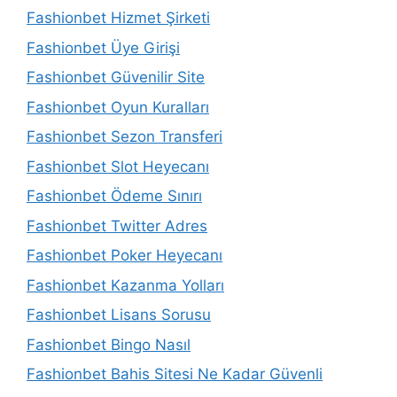
Fashionbet Hizmet Şirketi
Fashionbet Üye Girişi
Fashionbet Güvenilir Site
Fashionbet Oyun Kuralları
Fashionbet Sezon Transferi
Fashionbet Slot Heyecanı
Fashionbet Ödeme Sınırı
Fashionbet Twitter Adres
Fashionbet Poker Heyecanı
Fashionbet Kazanma Yolları
Fashionbet Lisans Sorusu
Fashionbet Bingo Nasıl
Fashionbet Bahis Sitesi Ne Kadar Güvenli