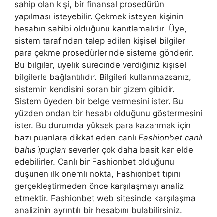
sahip olan kişi, bir finansal prosedürün
yapılması isteyebilir. Çekmek isteyen kişinin
hesabın sahibi olduğunu kanıtlamalıdır. Üye,
sistem tarafından talep edilen kişisel bilgileri
para çekme prosedürlerinde sisteme gönderir.
Bu bilgiler, üyelik sürecinde verdiğiniz kişisel
bilgilerle bağlantılıdır. Bilgileri kullanmazsanız,
sistemin kendisini soran bir gizem gibidir.
Sistem üyeden bir belge vermesini ister. Bu
yüzden ondan bir hesabı olduğunu göstermesini
ister. Bu durumda yüksek para kazanmak için
bazı puanlara dikkat eden canlı
Fashionbet canlı
bahis i̇puçları
severler çok daha basit kar elde
edebilirler. Canlı bir Fashionbet olduğunu
düşünen ilk önemli nokta, Fashionbet tipini
gerçekleştirmeden önce karşılaşmayı analiz
etmektir. Fashionbet web sitesinde karşılaşma
analizinin ayrıntılı bir hesabını bulabilirsiniz.