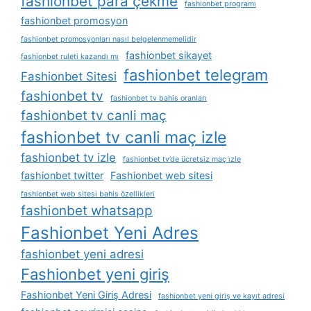
fashionbet para çekme
fashionbet programı
fashionbet promosyon
fashionbet promosyonları nasıl belgelenmemelidir
fashionbet sikayet
fashionbet ruleti kazandı mı
fashionbet telegram
Fashionbet Sitesi
fashionbet tv
fashionbet tv bahis oranları
fashionbet tv canli maç
fashionbet tv canli maç izle
fashionbet tv izle
fashionbet tv’de ücretsiz maç i̇zle
fashionbet twitter
Fashionbet web sitesi
fashionbet web sitesi bahis özellikleri
fashionbet whatsapp
Fashionbet Yeni Adres
fashionbet yeni adresi
Fashionbet yeni giriş
Fashionbet Yeni Giriş Adresi
fashionbet yeni giriş ve kayıt adresi