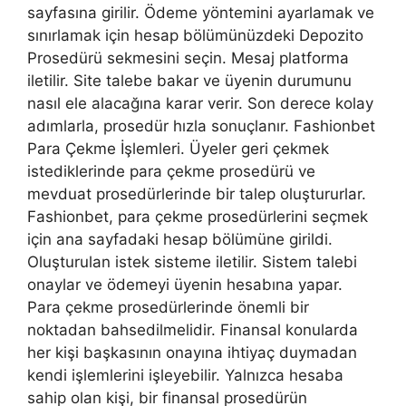
sayfasına girilir. Ödeme yöntemini ayarlamak ve
sınırlamak için hesap bölümünüzdeki Depozito
Prosedürü sekmesini seçin. Mesaj platforma
iletilir. Site talebe bakar ve üyenin durumunu
nasıl ele alacağına karar verir. Son derece kolay
adımlarla, prosedür hızla sonuçlanır. Fashionbet
Para Çekme İşlemleri. Üyeler geri çekmek
istediklerinde para çekme prosedürü ve
mevduat prosedürlerinde bir talep oluştururlar.
Fashionbet, para çekme prosedürlerini seçmek
için ana sayfadaki hesap bölümüne girildi.
Oluşturulan istek sisteme iletilir. Sistem talebi
onaylar ve ödemeyi üyenin hesabına yapar.
Para çekme prosedürlerinde önemli bir
noktadan bahsedilmelidir. Finansal konularda
her kişi başkasının onayına ihtiyaç duymadan
kendi işlemlerini işleyebilir. Yalnızca hesaba
sahip olan kişi, bir finansal prosedürün