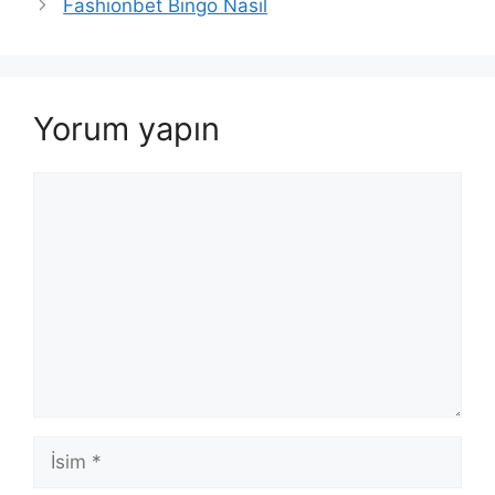
Fashionbet Bingo Nasıl
Yorum yapın
Yorum
İsim