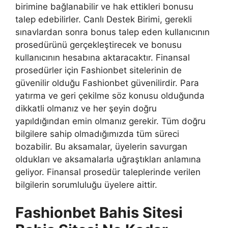
birimine bağlanabilir ve hak ettikleri bonusu
talep edebilirler. Canlı Destek Birimi, gerekli
sınavlardan sonra bonus talep eden kullanıcının
prosedürünü gerçekleştirecek ve bonusu
kullanıcının hesabına aktaracaktır. Finansal
prosedürler için Fashionbet sitelerinin de
güvenilir olduğu Fashionbet güvenilirdir. Para
yatırma ve geri çekilme söz konusu olduğunda
dikkatli olmanız ve her şeyin doğru
yapıldığından emin olmanız gerekir. Tüm doğru
bilgilere sahip olmadığımızda tüm süreci
bozabilir. Bu aksamalar, üyelerin savurgan
oldukları ve aksamalarla uğraştıkları anlamına
geliyor. Finansal prosedür taleplerinde verilen
bilgilerin sorumluluğu üyelere aittir.
Fashionbet Bahis Sitesi