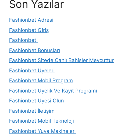
Son Yazılar
Fashionbet Adresi
Fashionbet Giriş
Fashionbet
Fashionbet Bonusları
Fashionbet Sitede Canlı Bahisler Mevcuttur
Fashionbet Üyeleri
Fashionbet Mobil Program
Fashionbet Üyelik Ve Kayıt Programı
Fashionbet Üyesi Olun
Fashionbet İletişim
Fashionbet Mobil Teknoloji
Fashionbet Yuva Makineleri