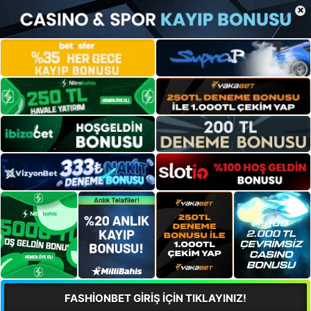
×
FASHİONBET GİRİŞ İÇİN TIKLAYINIZ!