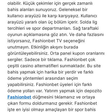
olabilir. Küçük çekimler için gerçek zamanlı
bahis alanları sunuyoruz. Geleneksel bir
kullanıcı arayüzü ile karşı karşıyayız. Kullanıcı
arayüzü yararlı olan üç bölüm içerir. Solda lig
tercihleri ve spor departmanları. Sağ taraftaki
oyunun açıklamasına göz atın. Ve daha fazlasını
istiyorsanız, Fashionbet TV seçeneğini
unutmayın. Etkinliğin akışını burada
görüntüleyebilirsiniz. Orta panel kupon oranlarını
sergiler. Sadece bir tıklama. Fashionbet çok
çeşitli casino alternatifleri sunmaktadır. Bu site
bahis yapmak için harika bir yerdir ve farklı
ödeme yöntemleri arasından seçim
yapabilirsiniz. Fashionbet üyeleri için farklı
ödeme yolları var. Yatırım yapmak için depozito
Fashionbet
düğmesini tıklamanız ve ortaya
çıkan formu doldurmanız gerekir. Fashionbet
işte en iyisi olmayı amaçlayan bir spor bahis