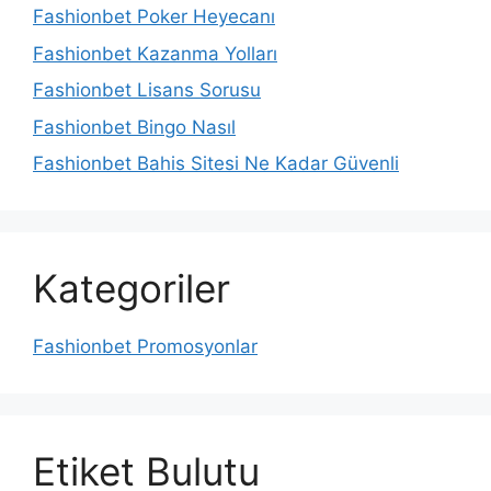
Fashionbet Poker Heyecanı
Fashionbet Kazanma Yolları
Fashionbet Lisans Sorusu
Fashionbet Bingo Nasıl
Fashionbet Bahis Sitesi Ne Kadar Güvenli
Kategoriler
Fashionbet Promosyonlar
Etiket Bulutu