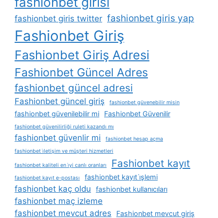
fashionbet girisi
fashionbet giris yap
fashionbet giris twitter
Fashionbet Giriş
Fashionbet Giriş Adresi
Fashionbet Güncel Adres
fashionbet güncel adresi
Fashionbet güncel giriş
fashionbet güvenebilir misin
fashionbet güvenilebilir mi
Fashionbet Güvenilir
fashionbet güvenilirliği ruleti kazandı mı
fashionbet güvenlir mi
fashionbet hesap açma
fashionbet i̇letişim ve müşteri hizmetleri
Fashionbet kayıt
fashionbet kaliteli en i̇yi canlı oranları
fashionbet kayıt i̇şlemi
fashionbet kayıt e-postası
fashionbet kaç oldu
fashionbet kullanıcıları
fashionbet maç izleme
fashionbet mevcut adres
Fashionbet mevcut giriş