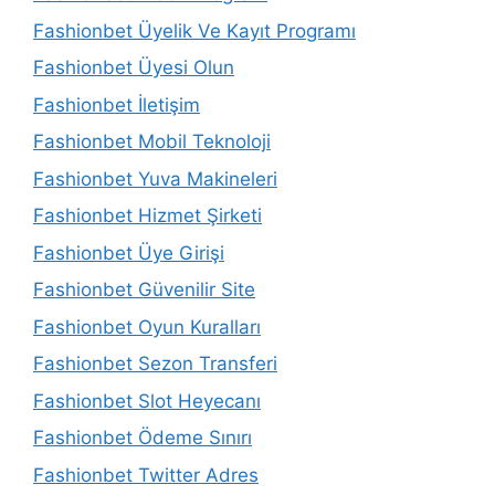
Fashionbet Üyelik Ve Kayıt Programı
Fashionbet Üyesi Olun
Fashionbet İletişim
Fashionbet Mobil Teknoloji
Fashionbet Yuva Makineleri
Fashionbet Hizmet Şirketi
Fashionbet Üye Girişi
Fashionbet Güvenilir Site
Fashionbet Oyun Kuralları
Fashionbet Sezon Transferi
Fashionbet Slot Heyecanı
Fashionbet Ödeme Sınırı
Fashionbet Twitter Adres