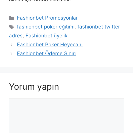
Kategoriler
Fashionbet Promosyonlar
Etiketler
fashionbet poker eğitimi
,
fashionbet twitter
adres
,
Fashionbet üyelik
Fashionbet Poker Heyecanı
Fashionbet Ödeme Sınırı
Yorum yapın
Yorum