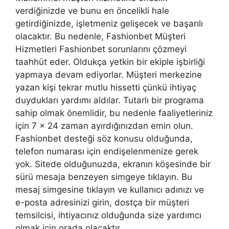
verdiğinizde ve bunu en öncelikli hale
getirdiğinizde, işletmeniz gelişecek ve başarılı
olacaktır. Bu nedenle, Fashionbet Müşteri
Hizmetleri Fashionbet sorunlarını çözmeyi
taahhüt eder. Oldukça yetkin bir ekiple işbirliği
yapmaya devam ediyorlar. Müşteri merkezine
yazan kişi tekrar mutlu hissetti çünkü ihtiyaç
duydukları yardımı aldılar. Tutarlı bir programa
sahip olmak önemlidir, bu nedenle faaliyetleriniz
için 7 × 24 zaman ayırdığınızdan emin olun.
Fashionbet desteği söz konusu olduğunda,
telefon numarası için endişelenmenize gerek
yok. Sitede olduğunuzda, ekranın köşesinde bir
sürü mesaja benzeyen simgeye tıklayın. Bu
mesaj simgesine tıklayın ve kullanıcı adınızı ve
e-posta adresinizi girin, dostça bir müşteri
temsilcisi, ihtiyacınız olduğunda size yardımcı
olmak için orada olacaktır.