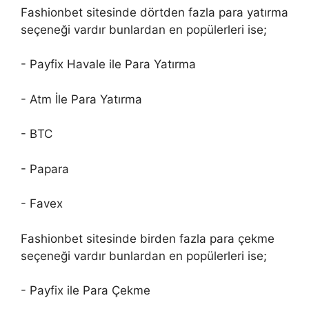
Fashionbet sitesinde dörtden fazla para yatırma
seçeneği vardır bunlardan en popülerleri ise;
- Payfix Havale ile Para Yatırma
- Atm İle Para Yatırma
- BTC
- Papara
- Favex
Fashionbet sitesinde birden fazla para çekme
seçeneği vardır bunlardan en popülerleri ise;
- Payfix ile Para Çekme