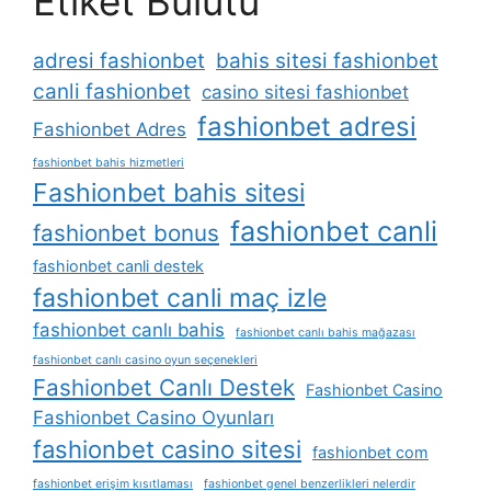
Etiket Bulutu
adresi fashionbet
bahis sitesi fashionbet
canli fashionbet
casino sitesi fashionbet
fashionbet adresi
Fashionbet Adres
fashionbet bahis hizmetleri
Fashionbet bahis sitesi
fashionbet canli
fashionbet bonus
fashionbet canli destek
fashionbet canli maç izle
fashionbet canlı bahis
fashionbet canlı bahis mağazası
fashionbet canlı casino oyun seçenekleri
Fashionbet Canlı Destek
Fashionbet Casino
Fashionbet Casino Oyunları
fashionbet casino sitesi
fashionbet com
fashionbet erişim kısıtlaması
fashionbet genel benzerlikleri nelerdir