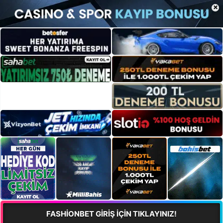
×
FASHİONBET GİRİŞ İÇİN TIKLAYINIZ!