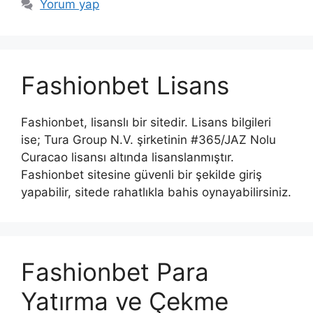
Yorum yap
Fashionbet Lisans
Fashionbet, lisanslı bir sitedir. Lisans bilgileri
ise; Tura Group N.V. şirketinin #365/JAZ Nolu
Curacao lisansı altında lisanslanmıştır.
Fashionbet sitesine güvenli bir şekilde giriş
yapabilir, sitede rahatlıkla bahis oynayabilirsiniz.
Fashionbet Para
Yatırma ve Çekme