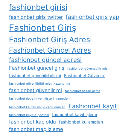
fashionbet girisi
fashionbet giris yap
fashionbet giris twitter
Fashionbet Giriş
Fashionbet Giriş Adresi
Fashionbet Güncel Adres
fashionbet güncel adresi
Fashionbet güncel giriş
fashionbet güvenebilir misin
fashionbet güvenilebilir mi
Fashionbet Güvenilir
fashionbet güvenilirliği ruleti kazandı mı
fashionbet güvenlir mi
fashionbet hesap açma
fashionbet i̇letişim ve müşteri hizmetleri
Fashionbet kayıt
fashionbet kaliteli en i̇yi canlı oranları
fashionbet kayıt i̇şlemi
fashionbet kayıt e-postası
fashionbet kaç oldu
fashionbet kullanıcıları
fashionbet maç izleme