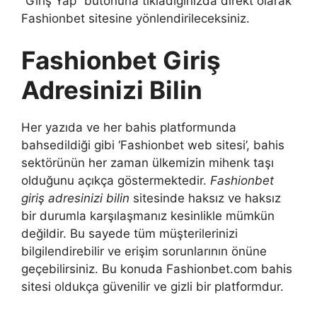
“Giriş Yap” butonuna tıkladığınızda direkt olarak
Fashionbet sitesine yönlendirileceksiniz.
Fashionbet Giriş
Adresinizi Bilin
Her yazıda ve her bahis platformunda
bahsedildiği gibi ‘Fashionbet web sitesi’, bahis
sektörünün her zaman ülkemizin mihenk taşı
olduğunu açıkça göstermektedir.
Fashionbet
giriş adresinizi bilin
sitesinde haksız ve haksız
bir durumla karşılaşmanız kesinlikle mümkün
değildir. Bu sayede tüm müşterilerinizi
bilgilendirebilir ve erişim sorunlarının önüne
geçebilirsiniz. Bu konuda Fashionbet.com bahis
sitesi oldukça güvenilir ve gizli bir platformdur.