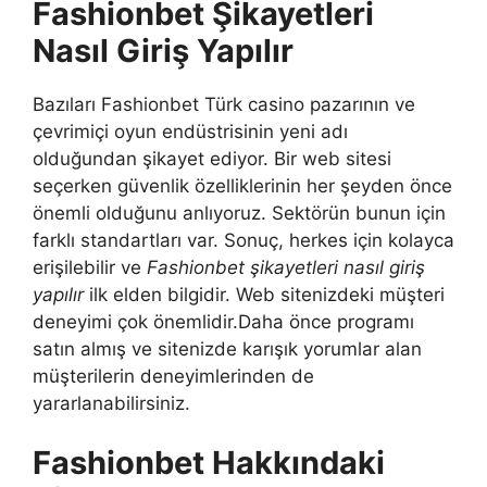
Fashionbet Şikayetleri
Nasıl Giriş Yapılır
Bazıları Fashionbet Türk casino pazarının ve
çevrimiçi oyun endüstrisinin yeni adı
olduğundan şikayet ediyor. Bir web sitesi
seçerken güvenlik özelliklerinin her şeyden önce
önemli olduğunu anlıyoruz. Sektörün bunun için
farklı standartları var. Sonuç, herkes için kolayca
erişilebilir ve
Fashionbet şikayetleri nasıl giriş
yapılır
ilk elden bilgidir. Web sitenizdeki müşteri
deneyimi çok önemlidir.Daha önce programı
satın almış ve sitenizde karışık yorumlar alan
müşterilerin deneyimlerinden de
yararlanabilirsiniz.
Fashionbet Hakkındaki