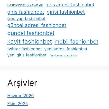
giris adresi fashionbet
Fashionbet Şikayetleri
giris fashionbet
girisi fashionbet
giris yap fashionbet
güncel adresi fashionbet
güncel fashionbet
kayit fashionbet
mobil fashionbet
twitter fashionbet
yeni adresi fashionbet
yeni giris fashionbet
fashionbet kaydolmak
Arşivler
Haziran 2026
Ekim 2025