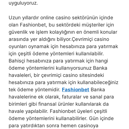
uyguluyoruz.
Uzun yıllardır online casino sektörünün içinde
olan Fashionbet, bu sektördeki müşteriler için
güvenlik ve işlem kolaylığının en önemli konular
arasında yer aldığını biliyor.Çevrimiçi casino
oyunları oynamak için hesabınıza para yatırmak
için çeşitli ödeme yöntemleri kullanılabilir.
Bahisçi hesabınıza para yatırmak için hangi
ödeme yöntemlerini kullanıyorsunuz Banka
havaleleri, bir çevrimiçi casino sitesindeki
hesabınıza para yatırmak için kullanabileceğiniz
tek ödeme yöntemidir.
Fashionbet
Banka
havalelerine ek olarak, faturalar ve sanal para
birimleri gibi finansal ürünler kullanılarak da
havale yapılabilir. Fashionbet üyeleri çeşitli
ödeme yöntemlerini kullanabilirler. Gün içinde
para yatırdıktan sonra hemen casinoya