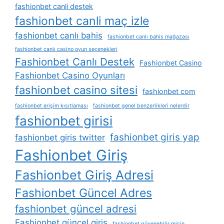
fashionbet canli destek
fashionbet canli maç izle
fashionbet canlı bahis
fashionbet canlı bahis mağazası
fashionbet canlı casino oyun seçenekleri
Fashionbet Canlı Destek
Fashionbet Casino
Fashionbet Casino Oyunları
fashionbet casino sitesi
fashionbet com
fashionbet erişim kısıtlaması
fashionbet genel benzerlikleri nelerdir
fashionbet girisi
fashionbet giris yap
fashionbet giris twitter
Fashionbet Giriş
Fashionbet Giriş Adresi
Fashionbet Güncel Adres
fashionbet güncel adresi
Fashionbet güncel giriş
fashionbet güvenebilir misin