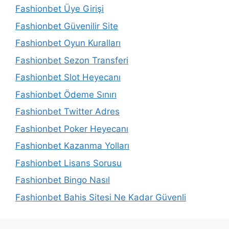
Fashionbet Üye Girişi
Fashionbet Güvenilir Site
Fashionbet Oyun Kuralları
Fashionbet Sezon Transferi
Fashionbet Slot Heyecanı
Fashionbet Ödeme Sınırı
Fashionbet Twitter Adres
Fashionbet Poker Heyecanı
Fashionbet Kazanma Yolları
Fashionbet Lisans Sorusu
Fashionbet Bingo Nasıl
Fashionbet Bahis Sitesi Ne Kadar Güvenli