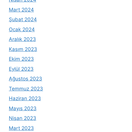
Mart 2024
Şubat 2024
Ocak 2024
Aralık 2023
Kasım 2023
Ekim 2023
Eylül 2023
Ağustos 2023
Temmuz 2023
Haziran 2023
Mayıs 2023
Nisan 2023
Mart 2023