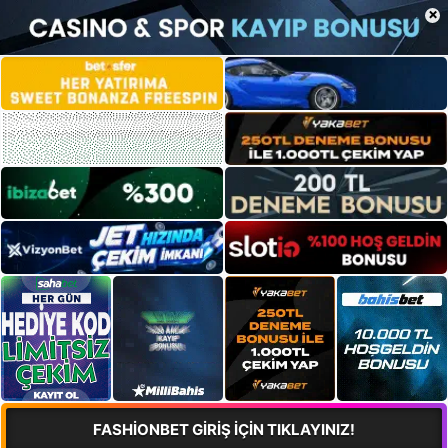
×
FASHİONBET GİRİŞ İÇİN TIKLAYINIZ!