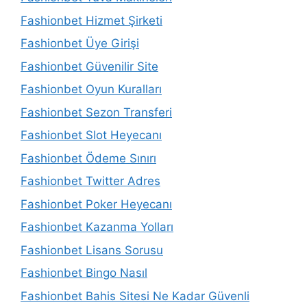
Fashionbet Hizmet Şirketi
Fashionbet Üye Girişi
Fashionbet Güvenilir Site
Fashionbet Oyun Kuralları
Fashionbet Sezon Transferi
Fashionbet Slot Heyecanı
Fashionbet Ödeme Sınırı
Fashionbet Twitter Adres
Fashionbet Poker Heyecanı
Fashionbet Kazanma Yolları
Fashionbet Lisans Sorusu
Fashionbet Bingo Nasıl
Fashionbet Bahis Sitesi Ne Kadar Güvenli