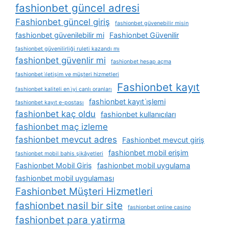
fashionbet güncel adresi
Fashionbet güncel giriş
fashionbet güvenebilir misin
fashionbet güvenilebilir mi
Fashionbet Güvenilir
fashionbet güvenilirliği ruleti kazandı mı
fashionbet güvenlir mi
fashionbet hesap açma
fashionbet i̇letişim ve müşteri hizmetleri
Fashionbet kayıt
fashionbet kaliteli en i̇yi canlı oranları
fashionbet kayıt i̇şlemi
fashionbet kayıt e-postası
fashionbet kaç oldu
fashionbet kullanıcıları
fashionbet maç izleme
fashionbet mevcut adres
Fashionbet mevcut giriş
fashionbet mobil erişim
fashionbet mobil bahis şikâyetleri
Fashionbet Mobil Giriş
fashionbet mobil uygulama
fashionbet mobil uygulaması
Fashionbet Müşteri Hizmetleri
fashionbet nasil bir site
fashionbet online casino
fashionbet para yatirma