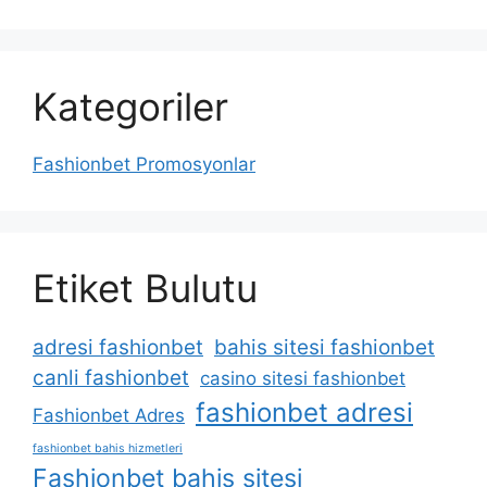
Kategoriler
Fashionbet Promosyonlar
Etiket Bulutu
adresi fashionbet
bahis sitesi fashionbet
canli fashionbet
casino sitesi fashionbet
fashionbet adresi
Fashionbet Adres
fashionbet bahis hizmetleri
Fashionbet bahis sitesi