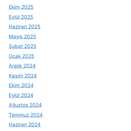
Ekim 2025
Eylül 2025
Haziran 2025
Mayıs 2025
Şubat 2025
Ocak 2025
Aralık 2024
Kasım 2024
Ekim 2024
Eylül 2024
Ağustos 2024
Temmuz 2024
Haziran 2024