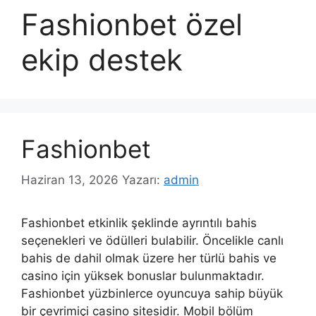
Fashionbet özel
ekip destek
Fashionbet
Haziran 13, 2026
Yazarı:
admin
Fashionbet etkinlik şeklinde ayrıntılı bahis
seçenekleri ve ödülleri bulabilir. Öncelikle canlı
bahis de dahil olmak üzere her türlü bahis ve
casino için yüksek bonuslar bulunmaktadır.
Fashionbet yüzbinlerce oyuncuya sahip büyük
bir çevrimiçi casino sitesidir. Mobil bölüm