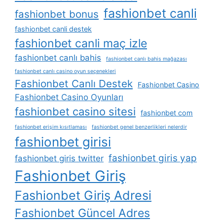
fashionbet canli
fashionbet bonus
fashionbet canli destek
fashionbet canli maç izle
fashionbet canlı bahis
fashionbet canlı bahis mağazası
fashionbet canlı casino oyun seçenekleri
Fashionbet Canlı Destek
Fashionbet Casino
Fashionbet Casino Oyunları
fashionbet casino sitesi
fashionbet com
fashionbet erişim kısıtlaması
fashionbet genel benzerlikleri nelerdir
fashionbet girisi
fashionbet giris yap
fashionbet giris twitter
Fashionbet Giriş
Fashionbet Giriş Adresi
Fashionbet Güncel Adres