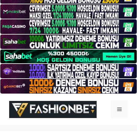
İçeriğe
atla
Menü