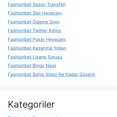
Fashionbet Sezon Transferi
Fashionbet Slot Heyecanı
Fashionbet Ödeme Sınırı
Fashionbet Twitter Adres
Fashionbet Poker Heyecanı
Fashionbet Kazanma Yolları
Fashionbet Lisans Sorusu
Fashionbet Bingo Nasıl
Fashionbet Bahis Sitesi Ne Kadar Güvenli
Kategoriler