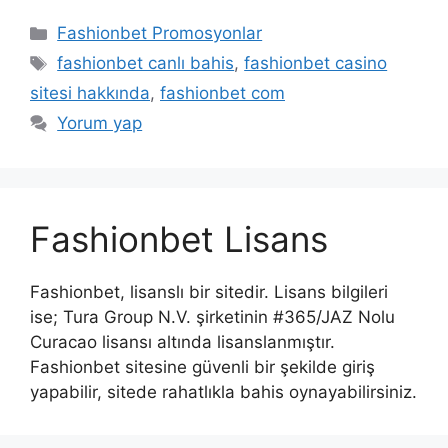
Kategoriler
Fashionbet Promosyonlar
Etiketler
fashionbet canlı bahis
,
fashionbet casino
sitesi hakkında
,
fashionbet com
Yorum yap
Fashionbet Lisans
Fashionbet, lisanslı bir sitedir. Lisans bilgileri
ise; Tura Group N.V. şirketinin #365/JAZ Nolu
Curacao lisansı altında lisanslanmıştır.
Fashionbet sitesine güvenli bir şekilde giriş
yapabilir, sitede rahatlıkla bahis oynayabilirsiniz.