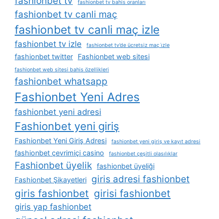
fashionbet tv
fashionbet tv bahis oranları
fashionbet tv canli maç
fashionbet tv canli maç izle
fashionbet tv izle
fashionbet tv’de ücretsiz maç i̇zle
fashionbet twitter
Fashionbet web sitesi
fashionbet web sitesi bahis özellikleri
fashionbet whatsapp
Fashionbet Yeni Adres
fashionbet yeni adresi
Fashionbet yeni giriş
Fashionbet Yeni Giriş Adresi
fashionbet yeni giriş ve kayıt adresi
fashionbet çevrimiçi casino
fashionbet çeşitli olasılıklar
Fashionbet üyelik
fashionbet üyeliği
giris adresi fashionbet
Fashionbet Şikayetleri
giris fashionbet
girisi fashionbet
giris yap fashionbet