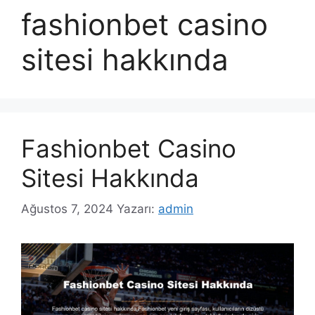
fashionbet casino
sitesi hakkında
Fashionbet Casino
Sitesi Hakkında
Ağustos 7, 2024
Yazarı:
admin