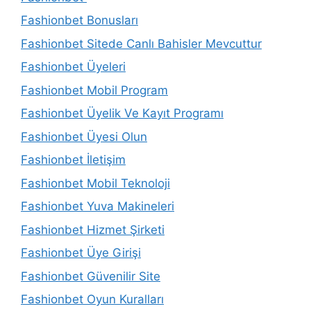
Fashionbet Bonusları
Fashionbet Sitede Canlı Bahisler Mevcuttur
Fashionbet Üyeleri
Fashionbet Mobil Program
Fashionbet Üyelik Ve Kayıt Programı
Fashionbet Üyesi Olun
Fashionbet İletişim
Fashionbet Mobil Teknoloji
Fashionbet Yuva Makineleri
Fashionbet Hizmet Şirketi
Fashionbet Üye Girişi
Fashionbet Güvenilir Site
Fashionbet Oyun Kuralları