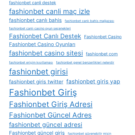
fashionbet canli destek
fashionbet canli maç izle
fashionbet canlı bahis
fashionbet canlı bahis mağazası
fashionbet canlı casino oyun seçenekleri
Fashionbet Canlı Destek
Fashionbet Casino
Fashionbet Casino Oyunları
fashionbet casino sitesi
fashionbet com
fashionbet erişim kısıtlaması
fashionbet genel benzerlikleri nelerdir
fashionbet girisi
fashionbet giris yap
fashionbet giris twitter
Fashionbet Giriş
Fashionbet Giriş Adresi
Fashionbet Güncel Adres
fashionbet güncel adresi
Fashionbet güncel giriş
fashionbet güvenebilir misin