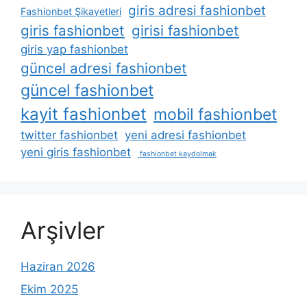
giris adresi fashionbet
Fashionbet Şikayetleri
giris fashionbet
girisi fashionbet
giris yap fashionbet
güncel adresi fashionbet
güncel fashionbet
kayit fashionbet
mobil fashionbet
twitter fashionbet
yeni adresi fashionbet
yeni giris fashionbet
fashionbet kaydolmak
Arşivler
Haziran 2026
Ekim 2025