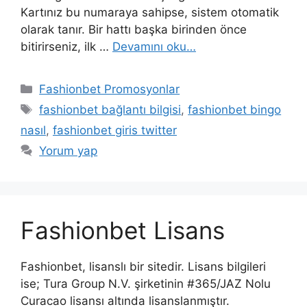
Kartınız bu numaraya sahipse, sistem otomatik
olarak tanır. Bir hattı başka birinden önce
bitirirseniz, ilk …
Devamını oku…
Kategoriler
Fashionbet Promosyonlar
Etiketler
fashionbet bağlantı bilgisi
,
fashionbet bingo
nasıl
,
fashionbet giris twitter
Yorum yap
Fashionbet Lisans
Fashionbet, lisanslı bir sitedir. Lisans bilgileri
ise; Tura Group N.V. şirketinin #365/JAZ Nolu
Curacao lisansı altında lisanslanmıştır.