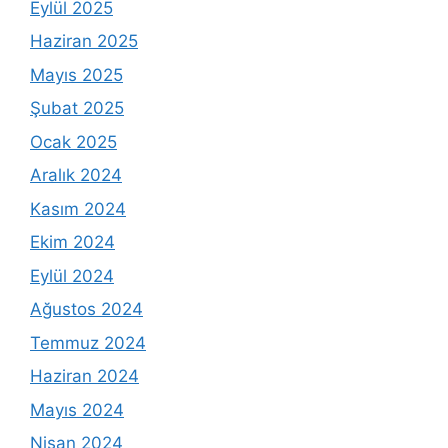
Eylül 2025
Haziran 2025
Mayıs 2025
Şubat 2025
Ocak 2025
Aralık 2024
Kasım 2024
Ekim 2024
Eylül 2024
Ağustos 2024
Temmuz 2024
Haziran 2024
Mayıs 2024
Nisan 2024