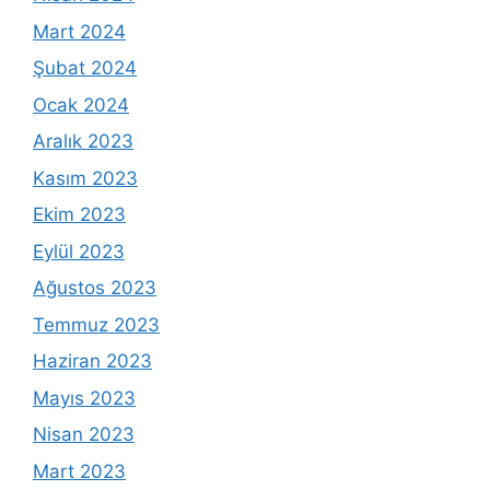
Mart 2024
Şubat 2024
Ocak 2024
Aralık 2023
Kasım 2023
Ekim 2023
Eylül 2023
Ağustos 2023
Temmuz 2023
Haziran 2023
Mayıs 2023
Nisan 2023
Mart 2023