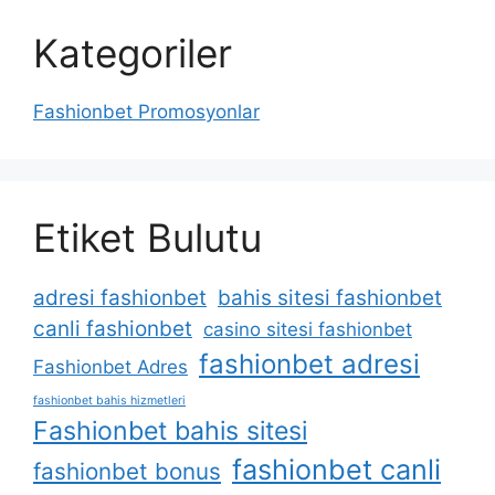
Kategoriler
Fashionbet Promosyonlar
Etiket Bulutu
adresi fashionbet
bahis sitesi fashionbet
canli fashionbet
casino sitesi fashionbet
fashionbet adresi
Fashionbet Adres
fashionbet bahis hizmetleri
Fashionbet bahis sitesi
fashionbet canli
fashionbet bonus