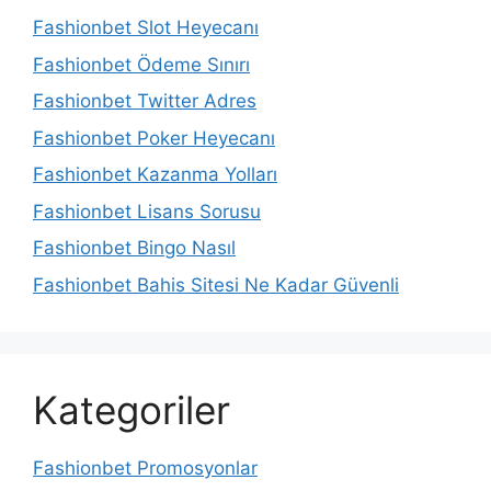
Fashionbet Slot Heyecanı
Fashionbet Ödeme Sınırı
Fashionbet Twitter Adres
Fashionbet Poker Heyecanı
Fashionbet Kazanma Yolları
Fashionbet Lisans Sorusu
Fashionbet Bingo Nasıl
Fashionbet Bahis Sitesi Ne Kadar Güvenli
Kategoriler
Fashionbet Promosyonlar