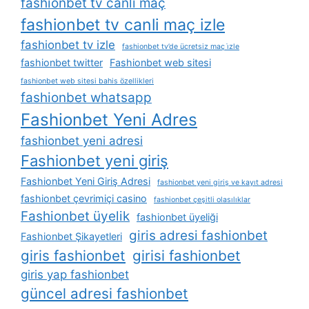
fashionbet tv canli maç
fashionbet tv canli maç izle
fashionbet tv izle
fashionbet tv’de ücretsiz maç i̇zle
fashionbet twitter
Fashionbet web sitesi
fashionbet web sitesi bahis özellikleri
fashionbet whatsapp
Fashionbet Yeni Adres
fashionbet yeni adresi
Fashionbet yeni giriş
Fashionbet Yeni Giriş Adresi
fashionbet yeni giriş ve kayıt adresi
fashionbet çevrimiçi casino
fashionbet çeşitli olasılıklar
Fashionbet üyelik
fashionbet üyeliği
giris adresi fashionbet
Fashionbet Şikayetleri
giris fashionbet
girisi fashionbet
giris yap fashionbet
güncel adresi fashionbet