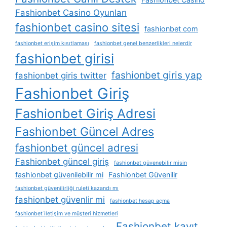
Fashionbet Casino Oyunları
fashionbet casino sitesi
fashionbet com
fashionbet erişim kısıtlaması
fashionbet genel benzerlikleri nelerdir
fashionbet girisi
fashionbet giris yap
fashionbet giris twitter
Fashionbet Giriş
Fashionbet Giriş Adresi
Fashionbet Güncel Adres
fashionbet güncel adresi
Fashionbet güncel giriş
fashionbet güvenebilir misin
fashionbet güvenilebilir mi
Fashionbet Güvenilir
fashionbet güvenilirliği ruleti kazandı mı
fashionbet güvenlir mi
fashionbet hesap açma
fashionbet i̇letişim ve müşteri hizmetleri
Fashionbet kayıt