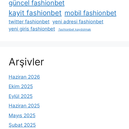
güncel fashionbet
kayit fashionbet
mobil fashionbet
twitter fashionbet
yeni adresi fashionbet
yeni giris fashionbet
fashionbet kaydolmak
Arşivler
Haziran 2026
Ekim 2025
Eylül 2025
Haziran 2025
Mayıs 2025
Şubat 2025