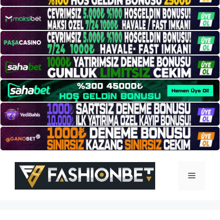
İçeriğe
atla
Menü