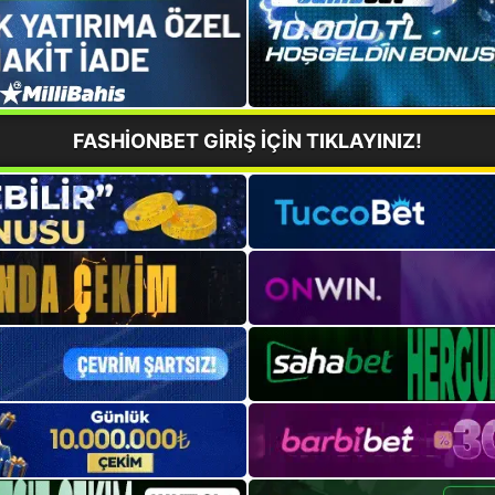
FASHİONBET GİRİŞ İÇİN TIKLAYINIZ!