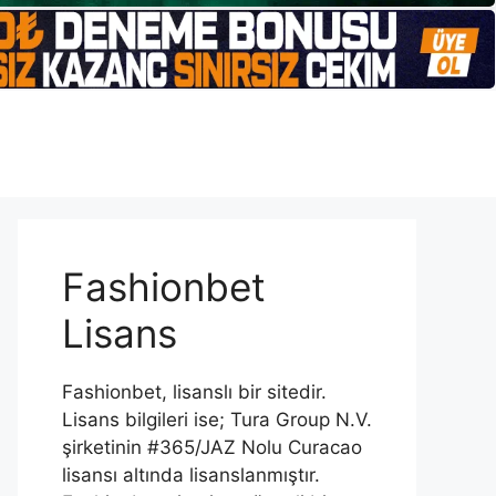
Fashionbet
Lisans
Fashionbet, lisanslı bir sitedir.
Lisans bilgileri ise; Tura Group N.V.
şirketinin #365/JAZ Nolu Curacao
lisansı altında lisanslanmıştır.