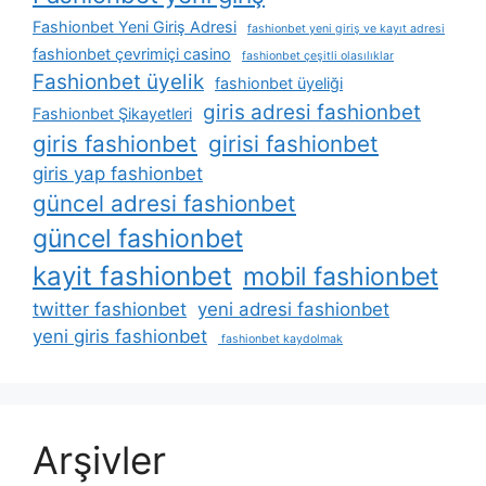
Fashionbet Yeni Giriş Adresi
fashionbet yeni giriş ve kayıt adresi
fashionbet çevrimiçi casino
fashionbet çeşitli olasılıklar
Fashionbet üyelik
fashionbet üyeliği
giris adresi fashionbet
Fashionbet Şikayetleri
giris fashionbet
girisi fashionbet
giris yap fashionbet
güncel adresi fashionbet
güncel fashionbet
kayit fashionbet
mobil fashionbet
twitter fashionbet
yeni adresi fashionbet
yeni giris fashionbet
fashionbet kaydolmak
Arşivler