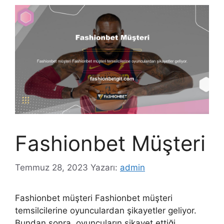
Fashionbet Müşteri
Temmuz 28, 2023
Yazarı:
admin
Fashionbet müşteri Fashionbet müşteri
temsilcilerine oyunculardan şikayetler geliyor.
Bundan sonra, oyuncuların şikayet ettiği