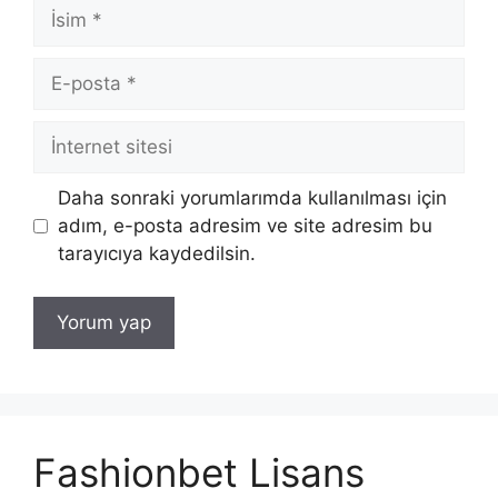
İsim
E-
posta
İnternet
sitesi
Daha sonraki yorumlarımda kullanılması için
adım, e-posta adresim ve site adresim bu
tarayıcıya kaydedilsin.
Fashionbet Lisans