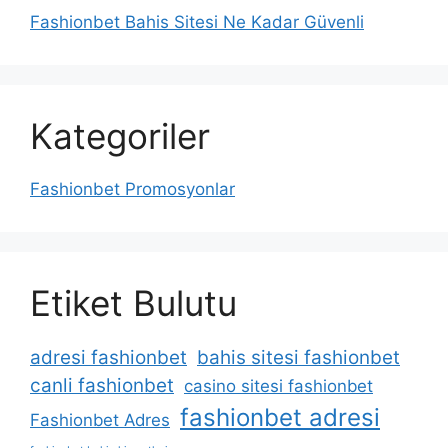
Fashionbet Bahis Sitesi Ne Kadar Güvenli
Kategoriler
Fashionbet Promosyonlar
Etiket Bulutu
adresi fashionbet
bahis sitesi fashionbet
canli fashionbet
casino sitesi fashionbet
fashionbet adresi
Fashionbet Adres