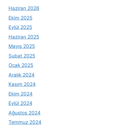
Haziran 2026
Ekim 2025
Eylül 2025
Haziran 2025
Mayıs 2025
Şubat 2025
Ocak 2025
Aralık 2024
Kasım 2024
Ekim 2024
Eylül 2024
Ağustos 2024
Temmuz 2024