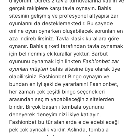
diliyorum. Ücretsiz tavla turnuvalarına katılın ve
gerçek rakiplere karşı tavla oynayın. Bahis
sitesinin gelişmiş ve profesyonel altyapısı zar
oyunlarını da desteklemektedir. Bu sayede
online oyun oynarken oluşabilecek sorunları en
aza indirebilirsiniz. Tavla klasik kurallara göre
oynanır. Bahis şirketi tarafından tavla oynamak
için belirlenmiş ek kurallar yoktur. Barbut
oyununu oynamak için linkten
Fashionbet zar
oyunları müşteri
bahis sitesine üye olarak üye
olabilirsiniz. Fashionbet Bingo oynayın ve
bundan en iyi şekilde yararlanın! Fashionbet,
her zaman çok çeşitli bingo seçenekleri
arasından seçim yapabileceğiniz sitelerden
biridir. Birçok başarılı tombala oyununu
deneyerek deneyiminizi ikiye katlayın.
Fashionbet bu tür alanlarda elde edebileceği
pek çok ayrıcalık vardır. Aslında, tombala