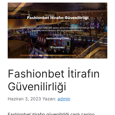
Fashionbet İtirafın
Güvenilirliği
Haziran 3, 2023
Yazarı:
admin
Fashionbet i̇tirafın güvenilirliği canlı casino