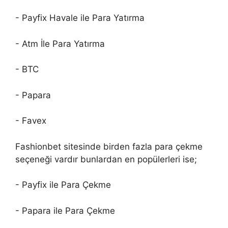
- Payfix Havale ile Para Yatırma
- Atm İle Para Yatırma
- BTC
- Papara
- Favex
Fashionbet sitesinde birden fazla para çekme
seçeneği vardır bunlardan en popülerleri ise;
- Payfix ile Para Çekme
- Papara ile Para Çekme