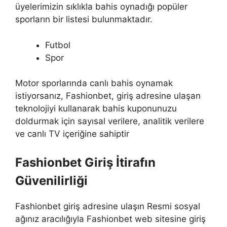
üyelerimizin sıklıkla bahis oynadığı popüler
sporların bir listesi bulunmaktadır.
Futbol
Spor
Motor sporlarında canlı bahis oynamak
istiyorsanız, Fashionbet, giriş adresine ulaşan
teknolojiyi kullanarak bahis kuponunuzu
doldurmak için sayısal verilere, analitik verilere
ve canlı TV içeriğine sahiptir
Fashionbet Giriş İtirafın
Güvenilirliği
Fashionbet giriş adresine ulaşın Resmi sosyal
ağınız aracılığıyla Fashionbet web sitesine giriş