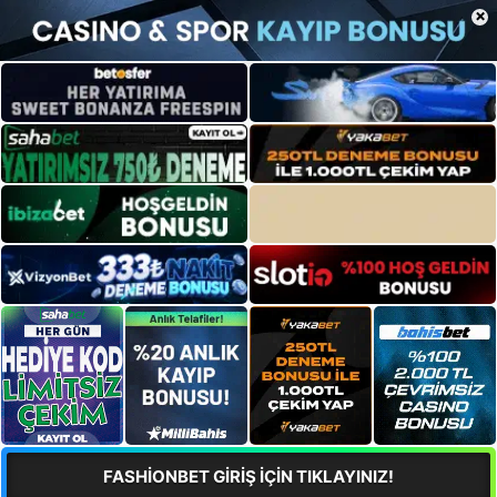
×
FASHİONBET GİRİŞ İÇİN TIKLAYINIZ!