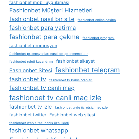
fashionbet mobil uygulaması
Fashionbet Müşteri Hizmetleri
fashionbet nasil bir site
fashionbet online casino
fashionbet para yatirma
fashionbet para çekme
fashionbet programı
fashionbet promosyon
fashionbet promosyonları nasıl belgelenmemelidir
fashionbet sikayet
fashionbet ruleti kazandı mı
fashionbet telegram
Fashionbet Sitesi
fashionbet tv
fashionbet tv bahis oranları
fashionbet tv canli maç
fashionbet tv canli maç izle
fashionbet tv izle
fashionbet tv’de ücretsiz maç i̇zle
fashionbet twitter
Fashionbet web sitesi
fashionbet web sitesi bahis özellikleri
fashionbet whatsapp