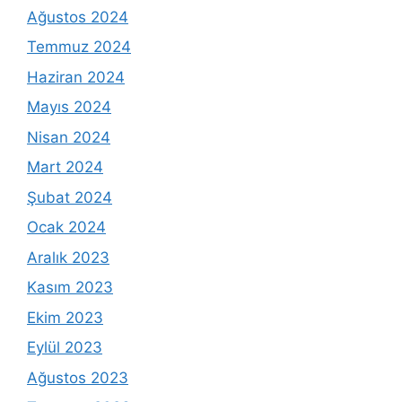
Ağustos 2024
Temmuz 2024
Haziran 2024
Mayıs 2024
Nisan 2024
Mart 2024
Şubat 2024
Ocak 2024
Aralık 2023
Kasım 2023
Ekim 2023
Eylül 2023
Ağustos 2023