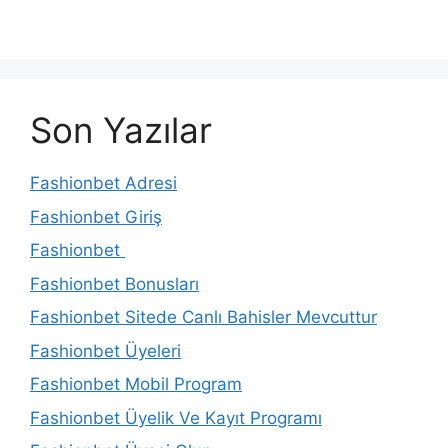
Son Yazılar
Fashionbet Adresi
Fashionbet Giriş
Fashionbet
Fashionbet Bonusları
Fashionbet Sitede Canlı Bahisler Mevcuttur
Fashionbet Üyeleri
Fashionbet Mobil Program
Fashionbet Üyelik Ve Kayıt Programı