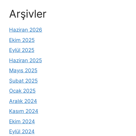
Arşivler
Haziran 2026
Ekim 2025
Eylül 2025
Haziran 2025
Mayıs 2025
Şubat 2025
Ocak 2025
Aralık 2024
Kasım 2024
Ekim 2024
Eylül 2024