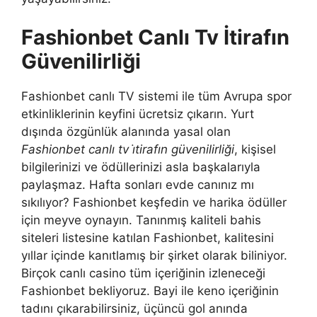
Fashionbet Canlı Tv İtirafın
Güvenilirliği
Fashionbet canlı TV sistemi ile tüm Avrupa spor
etkinliklerinin keyfini ücretsiz çıkarın. Yurt
dışında özgünlük alanında yasal olan
Fashionbet canlı tv i̇tirafın güvenilirliği
, kişisel
bilgilerinizi ve ödüllerinizi asla başkalarıyla
paylaşmaz. Hafta sonları evde canınız mı
sıkılıyor? Fashionbet keşfedin ve harika ödüller
için meyve oynayın. Tanınmış kaliteli bahis
siteleri listesine katılan Fashionbet, kalitesini
yıllar içinde kanıtlamış bir şirket olarak biliniyor.
Birçok canlı casino tüm içeriğinin izleneceği
Fashionbet bekliyoruz. Bayi ile keno içeriğinin
tadını çıkarabilirsiniz, üçüncü gol anında