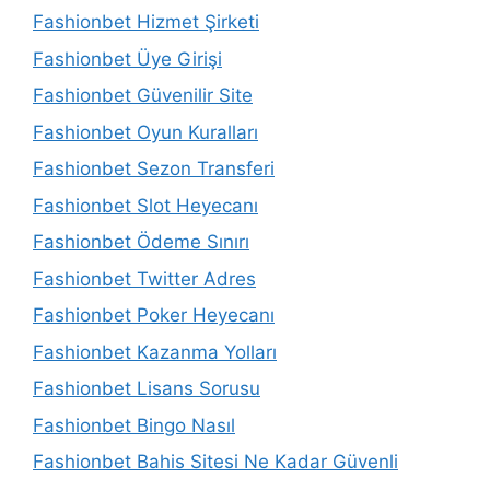
Fashionbet Hizmet Şirketi
Fashionbet Üye Girişi
Fashionbet Güvenilir Site
Fashionbet Oyun Kuralları
Fashionbet Sezon Transferi
Fashionbet Slot Heyecanı
Fashionbet Ödeme Sınırı
Fashionbet Twitter Adres
Fashionbet Poker Heyecanı
Fashionbet Kazanma Yolları
Fashionbet Lisans Sorusu
Fashionbet Bingo Nasıl
Fashionbet Bahis Sitesi Ne Kadar Güvenli