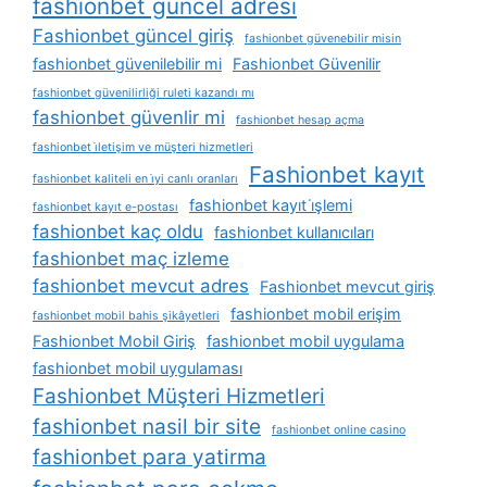
fashionbet güncel adresi
Fashionbet güncel giriş
fashionbet güvenebilir misin
fashionbet güvenilebilir mi
Fashionbet Güvenilir
fashionbet güvenilirliği ruleti kazandı mı
fashionbet güvenlir mi
fashionbet hesap açma
fashionbet i̇letişim ve müşteri hizmetleri
Fashionbet kayıt
fashionbet kaliteli en i̇yi canlı oranları
fashionbet kayıt i̇şlemi
fashionbet kayıt e-postası
fashionbet kaç oldu
fashionbet kullanıcıları
fashionbet maç izleme
fashionbet mevcut adres
Fashionbet mevcut giriş
fashionbet mobil erişim
fashionbet mobil bahis şikâyetleri
Fashionbet Mobil Giriş
fashionbet mobil uygulama
fashionbet mobil uygulaması
Fashionbet Müşteri Hizmetleri
fashionbet nasil bir site
fashionbet online casino
fashionbet para yatirma