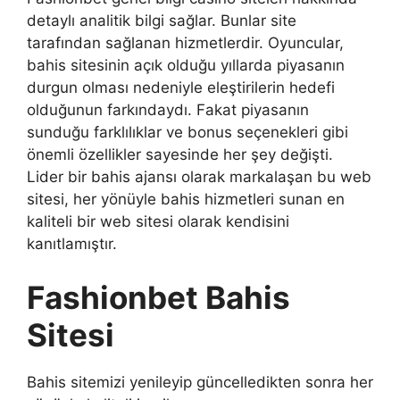
detaylı analitik bilgi sağlar. Bunlar site
tarafından sağlanan hizmetlerdir. Oyuncular,
bahis sitesinin açık olduğu yıllarda piyasanın
durgun olması nedeniyle eleştirilerin hedefi
olduğunun farkındaydı. Fakat piyasanın
sunduğu farklılıklar ve bonus seçenekleri gibi
önemli özellikler sayesinde her şey değişti.
Lider bir bahis ajansı olarak markalaşan bu web
sitesi, her yönüyle bahis hizmetleri sunan en
kaliteli bir web sitesi olarak kendisini
kanıtlamıştır.
Fashionbet Bahis
Sitesi
Bahis sitemizi yenileyip güncelledikten sonra her