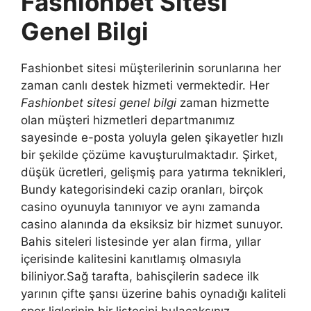
Fashionbet Sitesi
Genel Bilgi
Fashionbet sitesi müşterilerinin sorunlarına her
zaman canlı destek hizmeti vermektedir. Her
Fashionbet sitesi genel bilgi
zaman hizmette
olan müşteri hizmetleri departmanımız
sayesinde e-posta yoluyla gelen şikayetler hızlı
bir şekilde çözüme kavuşturulmaktadır. Şirket,
düşük ücretleri, gelişmiş para yatırma teknikleri,
Bundy kategorisindeki cazip oranları, birçok
casino oyunuyla tanınıyor ve aynı zamanda
casino alanında da eksiksiz bir hizmet sunuyor.
Bahis siteleri listesinde yer alan firma, yıllar
içerisinde kalitesini kanıtlamış olmasıyla
biliniyor.Sağ tarafta, bahisçilerin sadece ilk
yarının çifte şansı üzerine bahis oynadığı kaliteli
spor liglerinin bir listesini bulacaksınız.