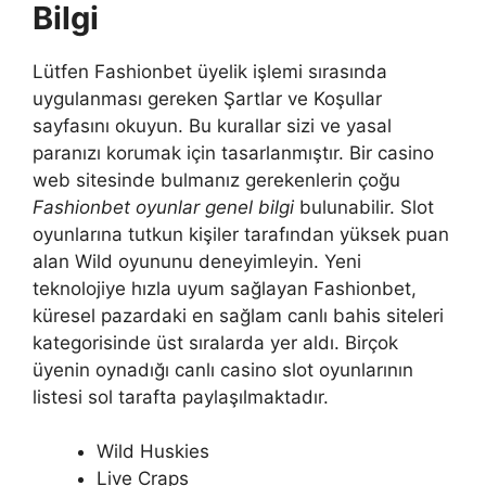
Bilgi
Lütfen Fashionbet üyelik işlemi sırasında
uygulanması gereken Şartlar ve Koşullar
sayfasını okuyun. Bu kurallar sizi ve yasal
paranızı korumak için tasarlanmıştır. Bir casino
web sitesinde bulmanız gerekenlerin çoğu
Fashionbet oyunlar genel bilgi
bulunabilir. Slot
oyunlarına tutkun kişiler tarafından yüksek puan
alan Wild oyununu deneyimleyin. Yeni
teknolojiye hızla uyum sağlayan Fashionbet,
küresel pazardaki en sağlam canlı bahis siteleri
kategorisinde üst sıralarda yer aldı. Birçok
üyenin oynadığı canlı casino slot oyunlarının
listesi sol tarafta paylaşılmaktadır.
Wild Huskies
Live Craps