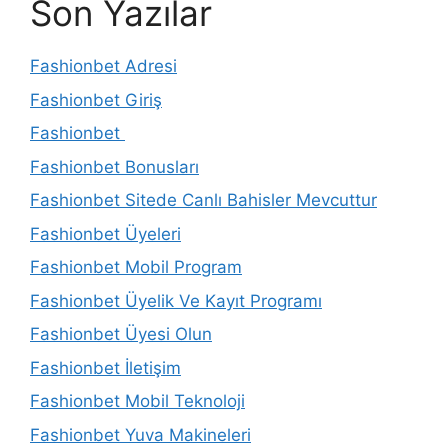
Son Yazılar
Fashionbet Adresi
Fashionbet Giriş
Fashionbet
Fashionbet Bonusları
Fashionbet Sitede Canlı Bahisler Mevcuttur
Fashionbet Üyeleri
Fashionbet Mobil Program
Fashionbet Üyelik Ve Kayıt Programı
Fashionbet Üyesi Olun
Fashionbet İletişim
Fashionbet Mobil Teknoloji
Fashionbet Yuva Makineleri