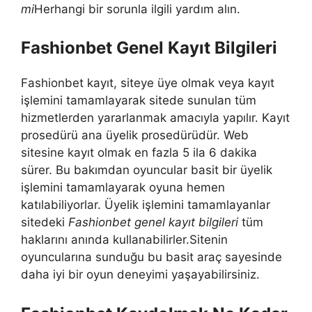
mi
Herhangi bir sorunla ilgili yardım alın.
Fashionbet Genel Kayıt Bilgileri
Fashionbet kayıt, siteye üye olmak veya kayıt
işlemini tamamlayarak sitede sunulan tüm
hizmetlerden yararlanmak amacıyla yapılır. Kayıt
prosedürü ana üyelik prosedürüdür. Web
sitesine kayıt olmak en fazla 5 ila 6 dakika
sürer. Bu bakımdan oyuncular basit bir üyelik
işlemini tamamlayarak oyuna hemen
katılabiliyorlar. Üyelik işlemini tamamlayanlar
sitedeki
Fashionbet genel kayıt bilgileri
tüm
haklarını anında kullanabilirler.Sitenin
oyuncularına sunduğu bu basit araç sayesinde
daha iyi bir oyun deneyimi yaşayabilirsiniz.