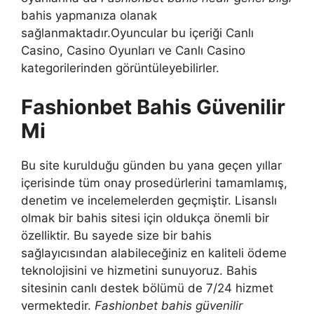
bahis yapmanıza olanak
sağlanmaktadır.Oyuncular bu içeriği Canlı
Casino, Casino Oyunları ve Canlı Casino
kategorilerinden görüntüleyebilirler.
Fashionbet Bahis Güvenilir
Mi
Bu site kurulduğu günden bu yana geçen yıllar
içerisinde tüm onay prosedürlerini tamamlamış,
denetim ve incelemelerden geçmiştir. Lisanslı
olmak bir bahis sitesi için oldukça önemli bir
özelliktir. Bu sayede size bir bahis
sağlayıcısından alabileceğiniz en kaliteli ödeme
teknolojisini ve hizmetini sunuyoruz. Bahis
sitesinin canlı destek bölümü de 7/24 hizmet
vermektedir.
Fashionbet bahis güvenilir