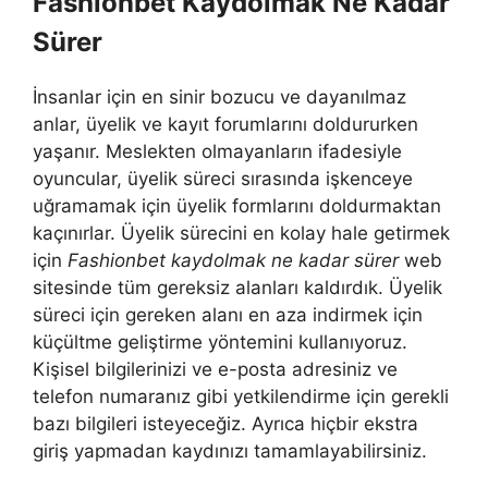
Fashionbet Kaydolmak Ne Kadar
Sürer
İnsanlar için en sinir bozucu ve dayanılmaz
anlar, üyelik ve kayıt forumlarını doldururken
yaşanır. Meslekten olmayanların ifadesiyle
oyuncular, üyelik süreci sırasında işkenceye
uğramamak için üyelik formlarını doldurmaktan
kaçınırlar. Üyelik sürecini en kolay hale getirmek
için
Fashionbet kaydolmak ne kadar sürer
web
sitesinde tüm gereksiz alanları kaldırdık. Üyelik
süreci için gereken alanı en aza indirmek için
küçültme geliştirme yöntemini kullanıyoruz.
Kişisel bilgilerinizi ve e-posta adresiniz ve
telefon numaranız gibi yetkilendirme için gerekli
bazı bilgileri isteyeceğiz. Ayrıca hiçbir ekstra
giriş yapmadan kaydınızı tamamlayabilirsiniz.