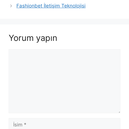
Fashionbet İletişim Teknolojisi
Yorum yapın
Yorum
İsim