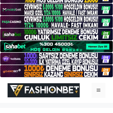
İçeriğe
atla
Menü