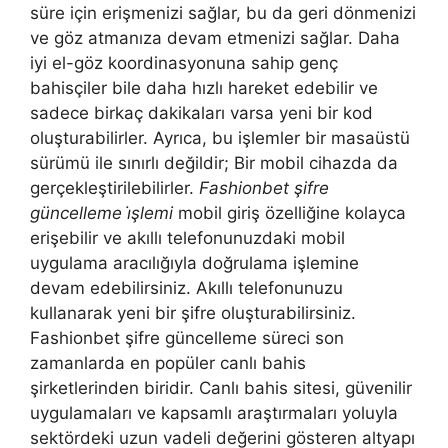
süre için erişmenizi sağlar, bu da geri dönmenizi
ve göz atmanıza devam etmenizi sağlar. Daha
iyi el-göz koordinasyonuna sahip genç
bahisçiler bile daha hızlı hareket edebilir ve
sadece birkaç dakikaları varsa yeni bir kod
oluşturabilirler. Ayrıca, bu işlemler bir masaüstü
sürümü ile sınırlı değildir; Bir mobil cihazda da
gerçekleştirilebilirler.
Fashionbet şifre
güncelleme i̇şlemi
mobil giriş özelliğine kolayca
erişebilir ve akıllı telefonunuzdaki mobil
uygulama aracılığıyla doğrulama işlemine
devam edebilirsiniz. Akıllı telefonunuzu
kullanarak yeni bir şifre oluşturabilirsiniz.
Fashionbet şifre güncelleme süreci son
zamanlarda en popüler canlı bahis
şirketlerinden biridir. Canlı bahis sitesi, güvenilir
uygulamaları ve kapsamlı araştırmaları yoluyla
sektördeki uzun vadeli değerini gösteren altyapı