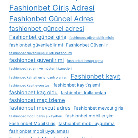
Fashionbet Giriş Adresi
Fashionbet Güncel Adres
fashionbet güncel adresi
Fashionbet güncel giriş
fashionbet güvenebilir misin
fashionbet güvenilebilir mi
Fashionbet Güvenilir
fashionbet güvenilirliği ruleti kazandı mı
fashionbet güvenlir mi
fashionbet hesap açma
fashionbet i̇letişim ve müşteri hizmetleri
Fashionbet kayıt
fashionbet kaliteli en i̇yi canlı oranları
fashionbet kayıt i̇şlemi
fashionbet kayıt e-postası
fashionbet kaç oldu
fashionbet kullanıcıları
fashionbet maç izleme
fashionbet mevcut adres
Fashionbet mevcut giriş
fashionbet mobil erişim
fashionbet mobil bahis şikâyetleri
Fashionbet Mobil Giriş
fashionbet mobil uygulama
fashionbet mobil uygulaması