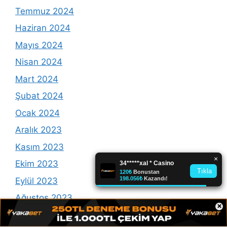
Temmuz 2024
Haziran 2024
Mayıs 2024
Nisan 2024
Mart 2024
Şubat 2024
Ocak 2024
Aralık 2023
Kasım 2023
Ekim 2023
Eylül 2023
Ağustos 2023
×
Temmuz 2023