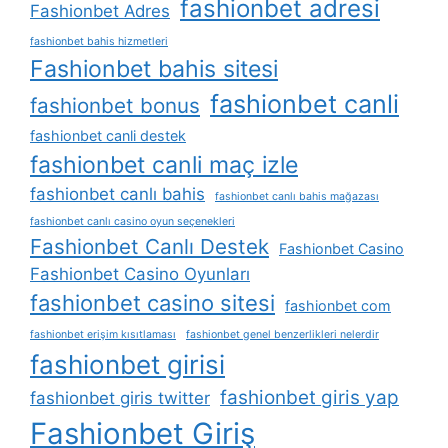
fashionbet adresi
Fashionbet Adres
fashionbet bahis hizmetleri
Fashionbet bahis sitesi
fashionbet canli
fashionbet bonus
fashionbet canli destek
fashionbet canli maç izle
fashionbet canlı bahis
fashionbet canlı bahis mağazası
fashionbet canlı casino oyun seçenekleri
Fashionbet Canlı Destek
Fashionbet Casino
Fashionbet Casino Oyunları
fashionbet casino sitesi
fashionbet com
fashionbet erişim kısıtlaması
fashionbet genel benzerlikleri nelerdir
fashionbet girisi
fashionbet giris yap
fashionbet giris twitter
Fashionbet Giriş