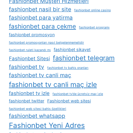
Fashionbet Müşteri Hizmetleri
fashionbet nasil bir site
fashionbet online casino
fashionbet para yatirma
fashionbet para çekme
fashionbet programı
fashionbet promosyon
fashionbet promosyonları nasıl belgelenmemelidir
fashionbet sikayet
fashionbet ruleti kazandı mı
fashionbet telegram
Fashionbet Sitesi
fashionbet tv
fashionbet tv bahis oranları
fashionbet tv canli maç
fashionbet tv canli maç izle
fashionbet tv izle
fashionbet tv’de ücretsiz maç i̇zle
fashionbet twitter
Fashionbet web sitesi
fashionbet web sitesi bahis özellikleri
fashionbet whatsapp
Fashionbet Yeni Adres