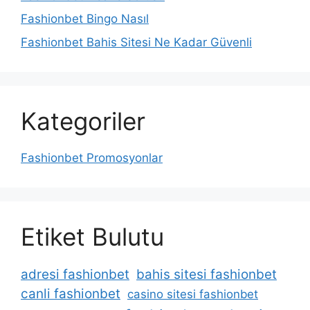
Fashionbet Bingo Nasıl
Fashionbet Bahis Sitesi Ne Kadar Güvenli
Kategoriler
Fashionbet Promosyonlar
Etiket Bulutu
adresi fashionbet
bahis sitesi fashionbet
canli fashionbet
casino sitesi fashionbet