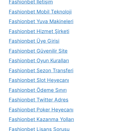
Fashionbet İletişim
Fashionbet Mobil Teknoloji
Fashionbet Yuva Makineleri
Fashionbet Hizmet Şirketi
Fashionbet Üye Girişi
Fashionbet Güvenilir Site
Fashionbet Oyun Kuralları
Fashionbet Sezon Transferi
Fashionbet Slot Heyecanı
Fashionbet Ödeme Sınırı
Fashionbet Twitter Adres
Fashionbet Poker Heyecanı
Fashionbet Kazanma Yolları
Fashionbet Lisans Sorusu