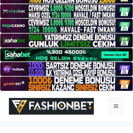
İçeriğe
atla
Menü