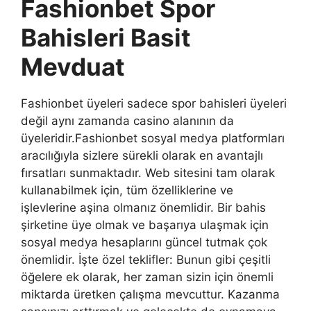
Fashionbet Spor
Bahisleri Basit
Mevduat
Fashionbet üyeleri sadece spor bahisleri üyeleri
değil aynı zamanda casino alanının da
üyeleridir.Fashionbet sosyal medya platformları
aracılığıyla sizlere sürekli olarak en avantajlı
fırsatları sunmaktadır. Web sitesini tam olarak
kullanabilmek için, tüm özelliklerine ve
işlevlerine aşina olmanız önemlidir. Bir bahis
şirketine üye olmak ve başarıya ulaşmak için
sosyal medya hesaplarını güncel tutmak çok
önemlidir. İşte özel teklifler: Bunun gibi çeşitli
öğelere ek olarak, her zaman sizin için önemli
miktarda üretken çalışma mevcuttur. Kazanma