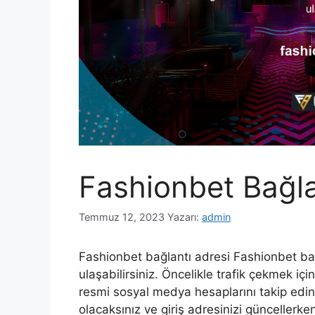
Fashionbet Bağla
Temmuz 12, 2023
Yazarı:
admin
Fashionbet bağlantı adresi Fashionbet bah
ulaşabilirsiniz. Öncelikle trafik çekmek iç
resmi sosyal medya hesaplarını takip edin
olacaksınız ve giriş adresinizi güncellerk