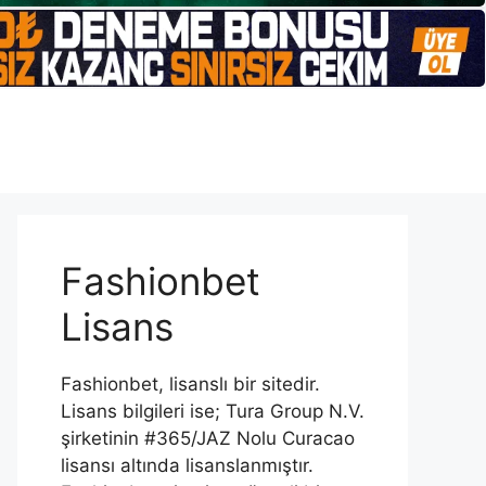
Fashionbet
Lisans
Fashionbet, lisanslı bir sitedir.
Lisans bilgileri ise; Tura Group N.V.
şirketinin #365/JAZ Nolu Curacao
lisansı altında lisanslanmıştır.