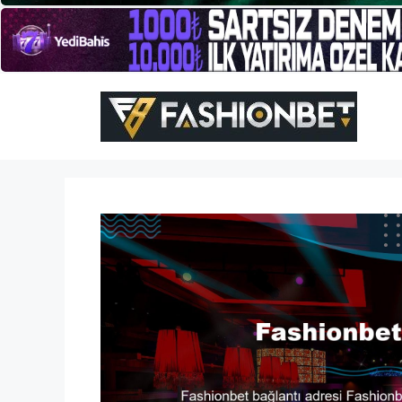
İçeriğe
atla