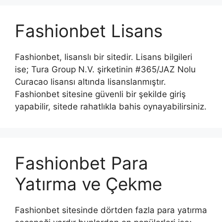
Fashionbet Lisans
Fashionbet, lisanslı bir sitedir. Lisans bilgileri
ise; Tura Group N.V. şirketinin #365/JAZ Nolu
Curacao lisansı altında lisanslanmıştır.
Fashionbet sitesine güvenli bir şekilde giriş
yapabilir, sitede rahatlıkla bahis oynayabilirsiniz.
Fashionbet Para
Yatırma ve Çekme
Fashionbet sitesinde dörtden fazla para yatırma