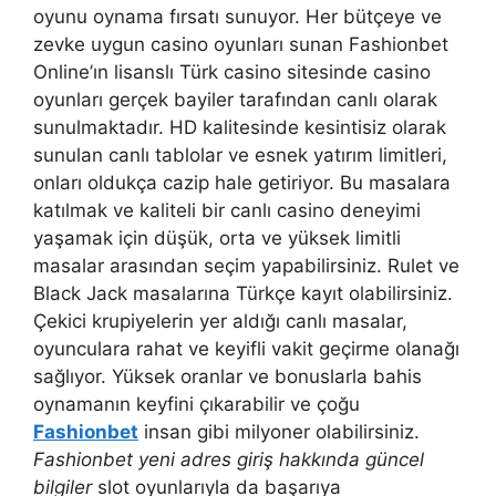
oyunu oynama fırsatı sunuyor. Her bütçeye ve
zevke uygun casino oyunları sunan Fashionbet
Online’ın lisanslı Türk casino sitesinde casino
oyunları gerçek bayiler tarafından canlı olarak
sunulmaktadır. HD kalitesinde kesintisiz olarak
sunulan canlı tablolar ve esnek yatırım limitleri,
onları oldukça cazip hale getiriyor. Bu masalara
katılmak ve kaliteli bir canlı casino deneyimi
yaşamak için düşük, orta ve yüksek limitli
masalar arasından seçim yapabilirsiniz. Rulet ve
Black Jack masalarına Türkçe kayıt olabilirsiniz.
Çekici krupiyelerin yer aldığı canlı masalar,
oyunculara rahat ve keyifli vakit geçirme olanağı
sağlıyor. Yüksek oranlar ve bonuslarla bahis
oynamanın keyfini çıkarabilir ve çoğu
Fashionbet
insan gibi milyoner olabilirsiniz.
Fashionbet yeni adres giriş hakkında güncel
bilgiler
slot oyunlarıyla da başarıya