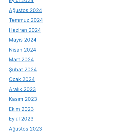
Eylül 2024
Ağustos 2024
Temmuz 2024
Haziran 2024
Mayıs 2024
Nisan 2024
Mart 2024
Şubat 2024
Ocak 2024
Aralık 2023
Kasım 2023
Ekim 2023
Eylül 2023
Ağustos 2023