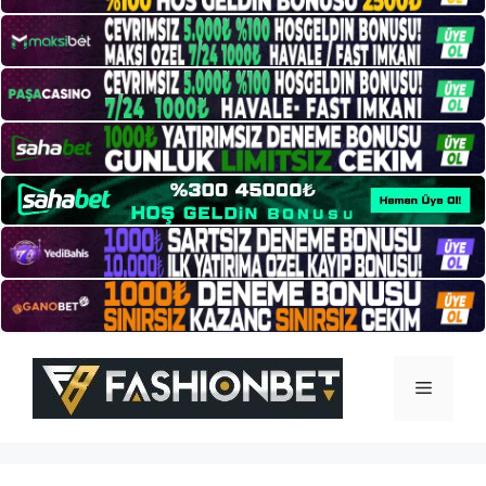
İçeriğe
atla
Menü