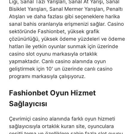
Ligi, Sanal Tazı Yarışları, Sanal At Yarışı, Sanal
Bisiklet Yarışları, Sanal Mermer Yarışları, Penaltı
Atışları ve daha fazlası gibi seçeneklere harika
sanal bahis oranlarıyla erişmenizi sağlar. Casino
sektöründe Fashionbet, yüksek grafik
çözünürlüğü, yüksek ödeme yüzdeleri ve ödeme
hatları ile yetkin oyunlar sunmak için üzerinde
casino slot oyunu markasıyla ortaklık
yapmaktadır. Canlı casino alanında oyun
geliştirmek için 10′ un üzerinde canlı casino
programı markasıyla çalışıyoruz.
Fashionbet Oyun Hizmet
Sağlayıcısı
Çevrimiçi casino alanında farklı oyun hizmeti
sağlayıcısıyla ortaklık kuran site, oyunculara
çeşitli tema ve özelliklere sahip fazla slot oyunu