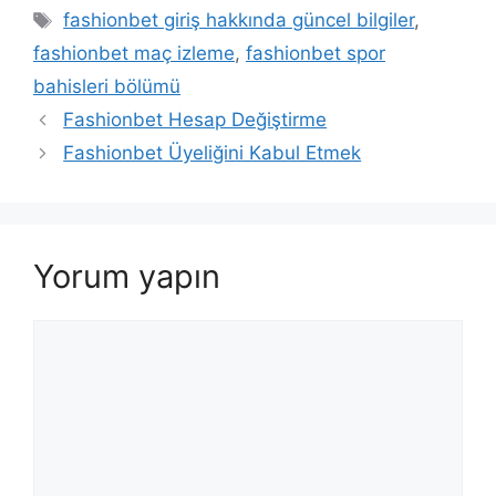
Etiketler
fashionbet giriş hakkında güncel bilgiler
,
fashionbet maç izleme
,
fashionbet spor
bahisleri bölümü
Fashionbet Hesap Değiştirme
Fashionbet Üyeliğini Kabul Etmek
Yorum yapın
Yorum