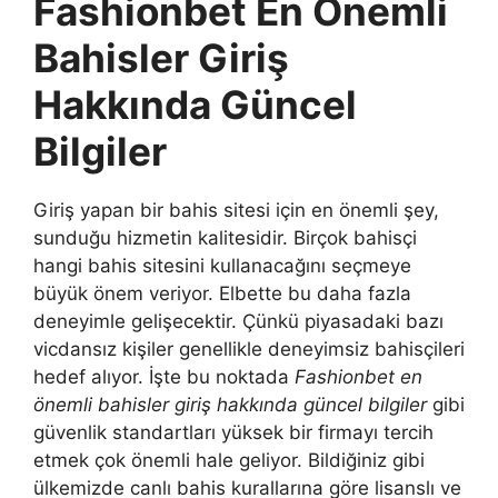
Fashionbet En Önemli
Bahisler Giriş
Hakkında Güncel
Bilgiler
Giriş yapan bir bahis sitesi için en önemli şey,
sunduğu hizmetin kalitesidir. Birçok bahisçi
hangi bahis sitesini kullanacağını seçmeye
büyük önem veriyor. Elbette bu daha fazla
deneyimle gelişecektir. Çünkü piyasadaki bazı
vicdansız kişiler genellikle deneyimsiz bahisçileri
hedef alıyor. İşte bu noktada
Fashionbet en
önemli bahisler giriş hakkında güncel bilgiler
gibi
güvenlik standartları yüksek bir firmayı tercih
etmek çok önemli hale geliyor. Bildiğiniz gibi
ülkemizde canlı bahis kurallarına göre lisanslı ve